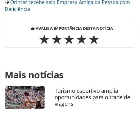
Orinter recebe selo Empresa Amiga da Pessoa com
Deficiência
AVALIE A IMPORTÂNCIA DESTA NOTÍCIA
Para compartilhar esse conteúdo, por favor utilize o link
Mais notícias
https://www.panrotas.com.br/mercado/operadoras/2024/10
lanca-voucher-viagem-dentro-do-programa-orinter-
club_210363.html ou as ferramentas oferecidas na página.
Turismo esportivo amplia
Todo o conteúdo produzido pela PANROTAS Editora é
oportunidades para o trade de
protegido pela legislação brasileira sobre direito autoral.
viagens
Não reproduza o conteúdo sem autorização da PANROTAS
Editora (copyright@panrotas.com.br).