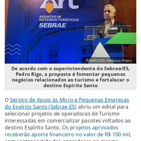
PANROTAS/Heloisa Prass
De acordo com o superintendente do Sebrae/ES,
Pedro Rigo, a proposta é fomentar pequenos
negócios relacionados ao turismo e fortalecer o
destino Espírito Santo
O
Serviço de Apoio às Micro e Pequenas Empresas
do Espírito Santo (Sebrae-ES)
abriu um edital para
selecionar projetos de operadoras de Turismo
interessadas em comercializar pacotes voltados ao
destino Espírito Santo. Os
projetos aprovados
receberão aporte financeiro no valor de R$ 100 mil
,