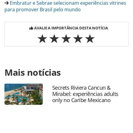
Embratur e Sebrae selecionam experiências vitrines
para promover Brasil pelo mundo
AVALIE A IMPORTÂNCIA DESTA NOTÍCIA
Para compartilhar esse conteúdo, por favor utilize o link
Mais notícias
https://www.panrotas.com.br/mercado/operadoras/2024/1
es-lanca-edital-para-selecionar-projetos-de-operadoras-de-
turismo_212770.html ou as ferramentas oferecidas na
Secrets Riviera Cancun &
página. Todo o conteúdo produzido pela PANROTAS
Mirabel: experiências adults
Editora é protegido pela legislação brasileira sobre direito
only no Caribe Mexicano
autoral. Não reproduza o conteúdo sem autorização da
PANROTAS Editora (copyright@panrotas.com.br).