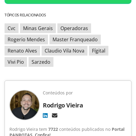
TÓPICOS RELACIONADOS
Cvc
Minas Gerais
Operadoras
Rogerio Mendes
Master Franqueado
Renato Alves
Claudio Vila Nova
Fígital
Vivi Pio
Sarzedo
Conteúdos por
Rodrigo Vieira
Rodrigo Vieira tem
7722
conteúdos publicados no
Portal
PANROTAS
.
Confira!