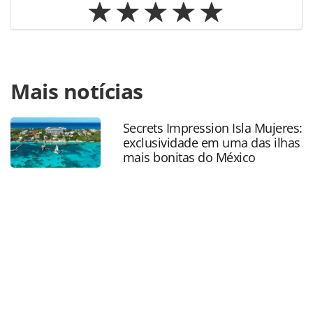
Para compartilhar esse conteúdo, por favor utilize o link
Mais notícias
https://www.panrotas.com.br/mercado/operadoras/2025
em-minas-gerais-agrada-ceo-da-cvc-e-master-franqueado-
comenta-resultados_213957.html ou as ferramentas
Secrets Impression Isla Mujeres:
oferecidas na página. Todo o conteúdo produzido pela
exclusividade em uma das ilhas
PANROTAS Editora é protegido pela legislação brasileira
mais bonitas do México
sobre direito autoral. Não reproduza o conteúdo sem
autorização da PANROTAS Editora
(copyright@panrotas.com.br).