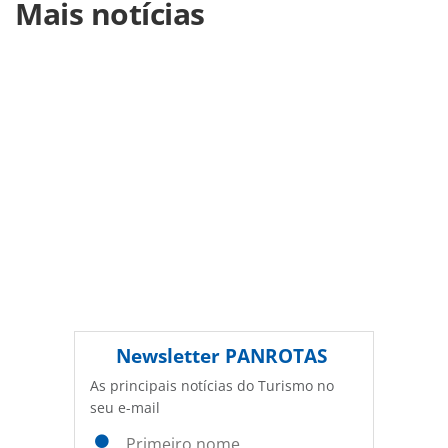
Mais notícias
https://www.panrotas.com.br/mercado/operadoras/2025/0
celebra-25-anos-e-destaca-pilares-da-operadora-no-forum-
panrotas_215235.html ou as ferramentas oferecidas na
página. Todo o conteúdo produzido pela PANROTAS
Editora é protegido pela legislação brasileira sobre direito
autoral. Não reproduza o conteúdo sem autorização da
PANROTAS Editora (copyright@panrotas.com.br).
Newsletter
PANROTAS
As principais notícias do Turismo no
seu e-mail