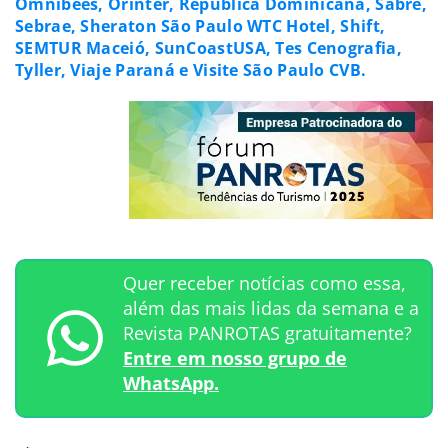
Omnibees, Orinter, República Dominicana, Sabre,
Sebrae, Sheraton São Paulo WTC Hotel, Shift,
SEMTUR Maceió, SunCoastUSA, Tes Cenografia,
Tyller, Viaje Paraná e Visite São Paulo CVB.
Quer receber notícias como essa,
além das mais lidas da semana e a
Revista PANROTAS gratuitamente?
Entre em nosso grupo de
WhatsApp.