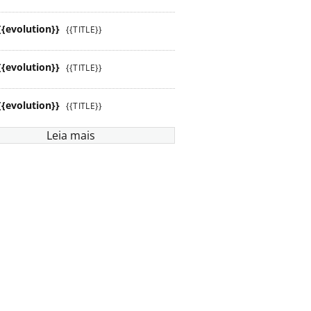
{{evolution}}
{{TITLE}}
{{evolution}}
{{TITLE}}
{{evolution}}
{{TITLE}}
Leia mais