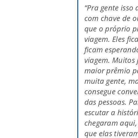
“Pra gente isso
com chave de o
que o próprio p
viagem. Eles fi
ficam esperand
viagem. Muitos 
maior prêmio p
muita gente, m
consegue conver
das pessoas. Pa
escutar a histó
chegaram aqui, 
que elas tivera