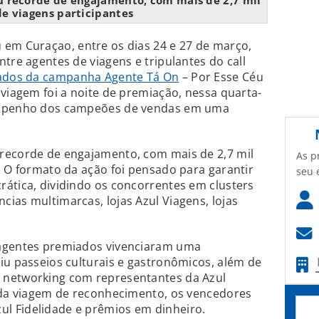
 recorde de engajamento, com mais de 2,7 mil
de viagens participantes
u em Curaçao, entre os dias 24 e 27 de março,
tre agentes de viagens e tripulantes do call
tados da campanha Agente Tá On
– Por Esse Céu
 viagem foi a noite de premiação, nessa quarta-
sempenho dos campeões de vendas em uma
recorde de engajamento, com mais de 2,7 mil
As p
. O formato da ação foi pensado para garantir
seu 
ática, dividindo os concorrentes em clusters
ias multimarcas, lojas Azul Viagens, lojas
 agentes premiados vivenciaram uma
iu passeios culturais e gastronômicos, além de
 networking com representantes da Azul
m da viagem de reconhecimento, os vencedores
l Fidelidade e prêmios em dinheiro.