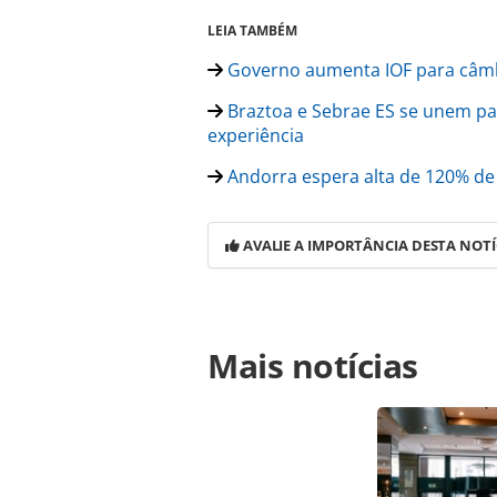
LEIA TAMBÉM
Governo aumenta IOF para câmbi
Braztoa e Sebrae ES se unem pa
experiência
Andorra espera alta de 120% de 
AVALIE A IMPORTÂNCIA DESTA NOTÍ
Para compartilhar esse conteúdo, por 
Mais notícias
https://www.panrotas.com.br/merc
viagens-e-impacta-todos-os-canais-
ferramentas oferecidas na página. 
é protegido pela legislação brasilei
sem autorização da PANROTAS Edito