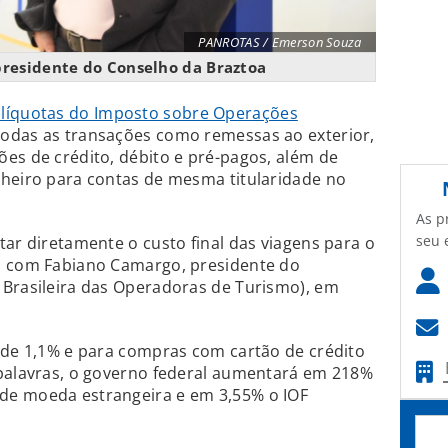
PANROTAS / Emerson Souza
residente do Conselho da Braztoa
alíquotas do Imposto sobre Operações
todas as transações como remessas ao exterior,
es de crédito, débito e pré-pagos, além de
nheiro para contas de mesma titularidade no
As p
seu 
tar diretamente o custo final das viagens para o
o com Fabiano Camargo, presidente do
 Brasileira das Operadoras de Turismo), em
 de 1,1% e para compras com cartão de crédito
 palavras, o governo federal aumentará em 218%
de moeda estrangeira e em 3,55% o IOF