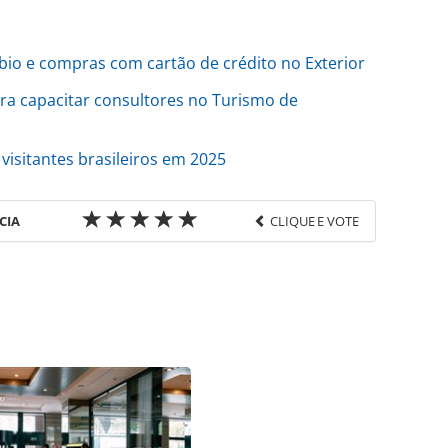
o e compras com cartão de crédito no Exterior
ra capacitar consultores no Turismo de
visitantes brasileiros em 2025
CIA
CLIQUE E VOTE
favor utilize o link
ado/operadoras/2025/05/aumento-do-iof-encarece-
de-venda-diz-braztoa_217751.html ou as
Todo o conteúdo produzido pela PANROTAS Editora
ra sobre direito autoral. Não reproduza o conteúdo
ra (copyright@panrotas.com.br).