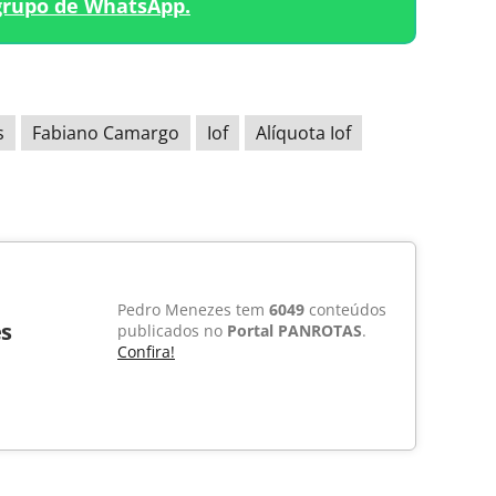
grupo de WhatsApp.
s
Fabiano Camargo
Iof
Alíquota Iof
Pedro Menezes tem
6049
conteúdos
s
publicados no
Portal PANROTAS
.
Confira!