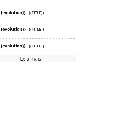
{{evolution}}
{{TITLE}}
{{evolution}}
{{TITLE}}
{{evolution}}
{{TITLE}}
Leia mais