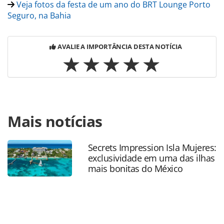
Veja fotos da festa de um ano do BRT Lounge Porto
Seguro, na Bahia
AVALIE A IMPORTÂNCIA DESTA NOTÍCIA
Para compartilhar esse conteúdo, por favor utilize o link
Mais notícias
https://www.panrotas.com.br/mercado/operadoras/2025/
buenos-aires-grupo-brt-inaugura-sua-primeira-unidade-
internacional_218220.html ou as ferramentas oferecidas
Secrets Impression Isla Mujeres:
na página. Todo o conteúdo produzido pela PANROTAS
exclusividade em uma das ilhas
Editora é protegido pela legislação brasileira sobre direito
mais bonitas do México
autoral. Não reproduza o conteúdo sem autorização da
PANROTAS Editora (copyright@panrotas.com.br).