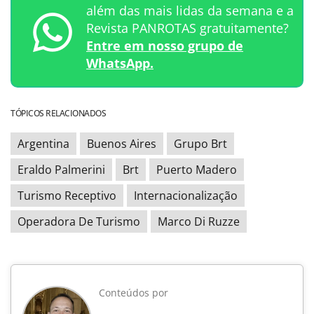
além das mais lidas da semana e a
Revista PANROTAS gratuitamente?
Entre em nosso grupo de
WhatsApp.
TÓPICOS RELACIONADOS
Argentina
Buenos Aires
Grupo Brt
Eraldo Palmerini
Brt
Puerto Madero
Turismo Receptivo
Internacionalização
Operadora De Turismo
Marco Di Ruzze
Conteúdos por