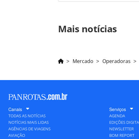
Para compartilhar esse conteúdo, por 
Mais notícias
https://www.panrotas.com.br/merca
aereos-nacionais-e-novidades-na-ex
oferecidas na página. Todo o conte
pela legislação brasileira sobre dir
autorização da PANROTAS Editora (
Kontik Insigh
globais de vi
roadshow