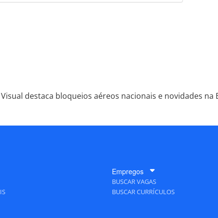
favor utilize o link
do/operadoras/2025/07/visual-destaca-bloqueios-
po-turismo-goias_219202.html ou as ferramentas
údo produzido pela PANROTAS Editora é protegido
eito autoral. Não reproduza o conteúdo sem
copyright@panrotas.com.br).
ts 2026 leva tendências
agens corporativas em