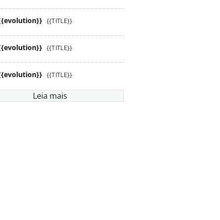
{{evolution}}
{{TITLE}}
{{evolution}}
{{TITLE}}
{{evolution}}
{{TITLE}}
Leia mais