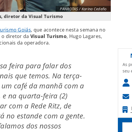
PANROTAS / Karina Cedeño
, diretor da Visual Turismo
Turismo Goiás
, que acontece nesta semana no
 o diretor da
Visual Turismo
, Hugo Lagares,
cionais da operadora.
sa feira para falar dos
As p
seu 
nais que temos. Na terça-
os um café da manhã com a
 e na quarta-feira (2)
ar com a Rede Ritz, de
tá no estande com a gente.
falamos dos nossos