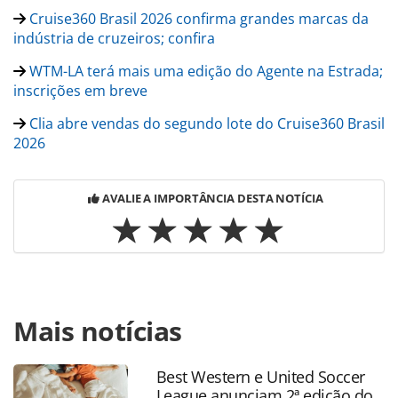
Cruise360 Brasil 2026 confirma grandes marcas da
indústria de cruzeiros; confira
WTM-LA terá mais uma edição do Agente na Estrada;
inscrições em breve
Clia abre vendas do segundo lote do Cruise360 Brasil
2026
AVALIE A IMPORTÂNCIA DESTA NOTÍCIA
Para compartilhar esse conteúdo, por favor utilize o link
Mais notícias
https://www.panrotas.com.br/mercado/operadoras/2026/0
operadora-levara-400-agentes-para-rodada-de-negocios-
em-bento-goncalves-rs_225635.html ou as ferramentas
Best Western e United Soccer
oferecidas na página. Todo o conteúdo produzido pela
League anunciam 2ª edição do