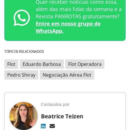
Quer receber notícias como essa,
além das mais lidas da semana e a
Revista PANROTAS gratuitamente?
Entre em nosso grupo de
WhatsApp.
TÓPICOS RELACIONADOS
Flot
Eduardo Barbosa
Flot Operadora
Pedro Shiray
Negociação Aérea Flot
Conteúdos por
Beatrice Teizen