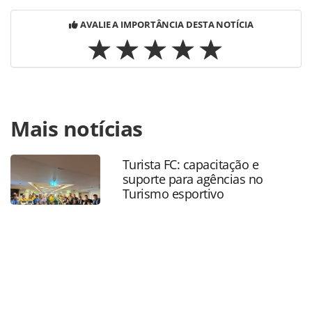
AVALIE A IMPORTÂNCIA DESTA NOTÍCIA
Para compartilhar esse conteúdo, por favor utilize o link
Mais notícias
https://www.panrotas.com.br/mercado/operadoras/2026/03
anuncia-pedro-shiray-ex-azul-viagens-e-cvc-para-
fortalecer-negociacoes-aereas_226396.html ou as
Turista FC: capacitação e
ferramentas oferecidas na página. Todo o conteúdo
suporte para agências no
produzido pela PANROTAS Editora é protegido pela
Turismo esportivo
legislação brasileira sobre direito autoral. Não reproduza o
conteúdo sem autorização da PANROTAS Editora
(copyright@panrotas.com.br).