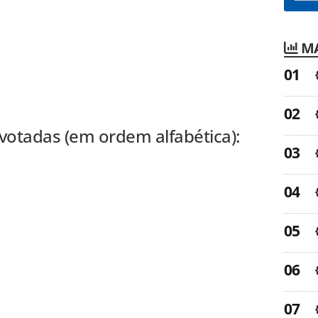
MA
otadas (em ordem alfabética):