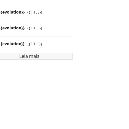
{{evolution}}
{{TITLE}}
{{evolution}}
{{TITLE}}
{{evolution}}
{{TITLE}}
Leia mais