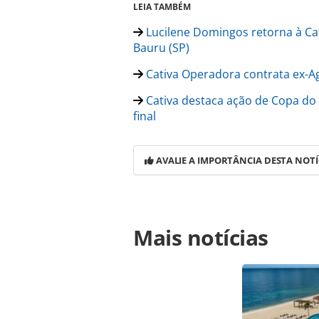
LEIA TAMBÉM
Lucilene Domingos retorna à Cat
Bauru (SP)
Cativa Operadora contrata ex-
Cativa destaca ação de Copa do
final
AVALIE A IMPORTÂNCIA DESTA NOTÍ
Para compartilhar esse conteúdo, por 
Mais notícias
https://www.panrotas.com.br/mercad
segunda-edicao-do-cativa-360o-em-b
ferramentas oferecidas na página. 
é protegido pela legislação brasilei
sem autorização da PANROTAS Edito