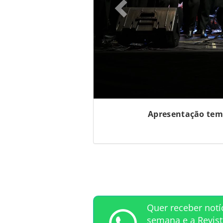
Apresentação temá
Quer receber notí
semana e a Revis