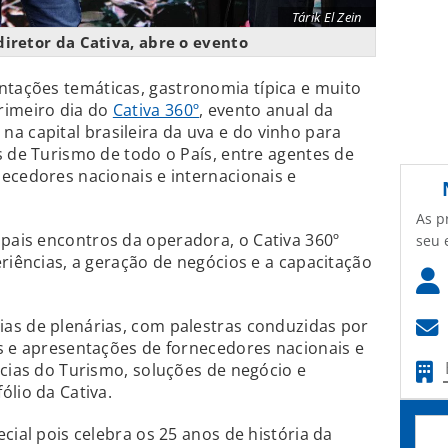
Tárik El Zein
iretor da Cativa, abre o evento
ações temáticas, gastronomia típica e muito
rimeiro dia do
Cativa 360º
, evento anual da
a capital brasileira da uva e do vinho para
s de Turismo de todo o País, entre agentes de
ecedores nacionais e internacionais e
As p
ais encontros da operadora, o Cativa 360º
seu 
eriências, a geração de negócios e a capacitação
as de plenárias, com palestras conduzidas por
s e apresentações de fornecedores nacionais e
ncias do Turismo, soluções de negócio e
ólio da Cativa.
cial pois celebra os 25 anos de história da