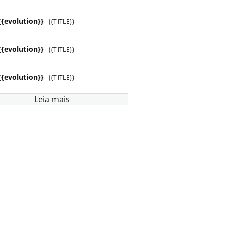
{{evolution}}
{{TITLE}}
{{evolution}}
{{TITLE}}
{{evolution}}
{{TITLE}}
Leia mais