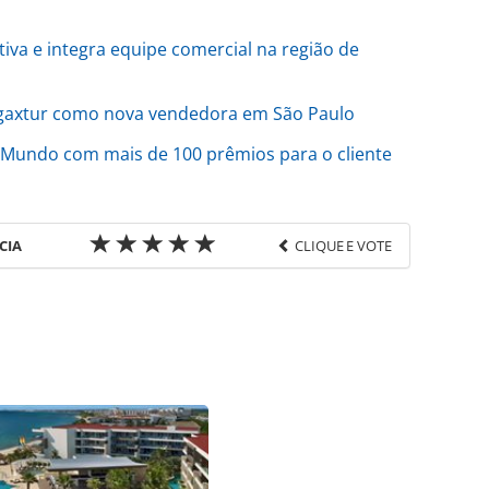
iva e integra equipe comercial na região de
Agaxtur como nova vendedora em São Paulo
 Mundo com mais de 100 prêmios para o cliente
CIA
CLIQUE E VOTE
favor utilize o link
o/operadoras/2026/05/noite-italiana-inicia-
ento-goncalves-rs-fotos_228601.html ou as
Todo o conteúdo produzido pela PANROTAS Editora
ra sobre direito autoral. Não reproduza o conteúdo
ra (copyright@panrotas.com.br).