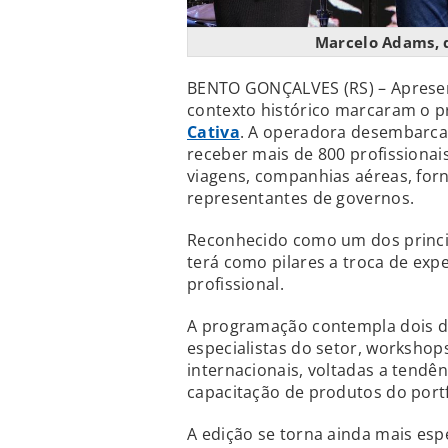
Marcelo Adams, d
BENTO GONÇALVES (RS) – Apresent
contexto histórico marcaram o p
Cativa
. A operadora desembarca n
receber mais de 800 profissionai
viagens, companhias aéreas, forn
representantes de governos.
Reconhecido como um dos princip
terá como pilares a troca de exp
profissional.
A programação contempla dois di
especialistas do setor, workshop
internacionais, voltadas a tendê
capacitação de produtos do portf
A edição se torna ainda mais espe