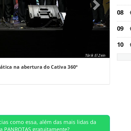
Tárik El Zein
tica na abertura do Cativa 360º
cias como essa, além das mais lidas da
ta PANROTAS gratuitamente?