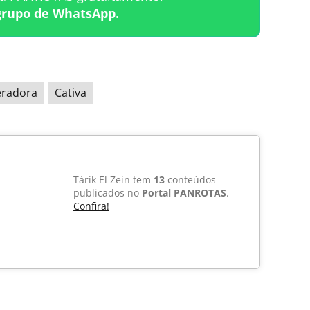
grupo de WhatsApp.
eradora
Cativa
Tárik El Zein tem
13
conteúdos
publicados no
Portal PANROTAS
.
Confira!