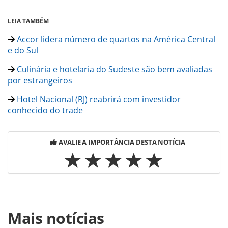
LEIA TAMBÉM
Accor lidera número de quartos na América Central
e do Sul
Culinária e hotelaria do Sudeste são bem avaliadas
por estrangeiros
Hotel Nacional (RJ) reabrirá com investidor
conhecido do trade
AVALIE A IMPORTÂNCIA DESTA NOTÍCIA
Para compartilhar esse conteúdo, por favor utilize o link
Mais notícias
https://www.panrotas.com.br/mercado/opiniao/2019/09/co
dicas-de-onde-se-hospedar-em-tiradentes-mg_167561.html