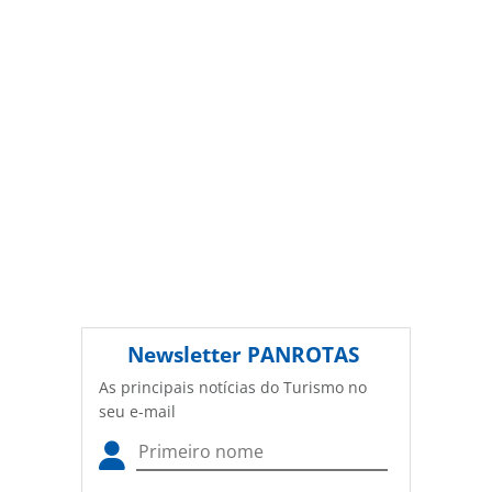
ou as ferramentas oferecidas na página. Todo o conteúdo
produzido pela PANROTAS Editora é protegido pela
legislação brasileira sobre direito autoral. Não reproduza o
conteúdo sem autorização da PANROTAS Editora
(copyright@panrotas.com.br).
Newsletter
PANROTAS
As principais notícias do Turismo no
seu e-mail