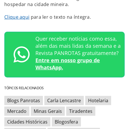
hospedar na cidade mineira.
Clique aqui
para ler o texto na íntegra.
Quer receber notícias como essa,
além das mais lidas da semana e a
Revista PANROTAS gratuitamente?
Entre em nosso grupo de
WhatsApp.
TÓPICOS RELACIONADOS
Blogs Panrotas
Carla Lencastre
Hotelaria
Mercado
Minas Gerais
Tiradentes
Cidades Históricas
Blogosfera