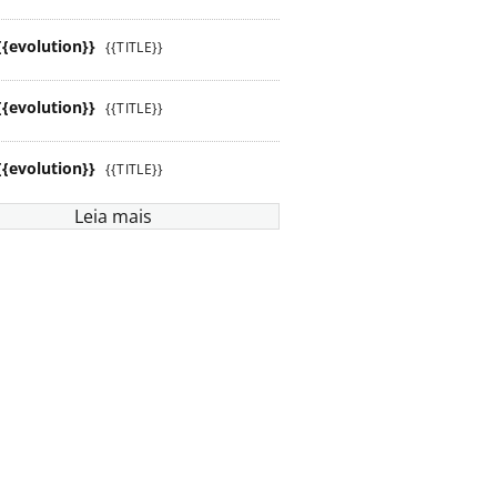
{{evolution}}
{{TITLE}}
{{evolution}}
{{TITLE}}
{{evolution}}
{{TITLE}}
Leia mais