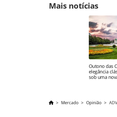
Mais notícias
https://www.panrotas.com.br/mercad
lummertz-em-palestra-no-dia-29_180
Todo o conteúdo produzido pela PAN
brasileira sobre direito autoral. N
PANROTAS Editora (copyright@panro
Outono das C
elegância clá
sob uma nova
Mercado
Opinião
ADV