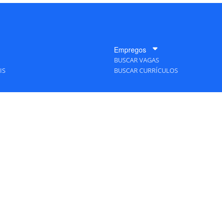
Empregos
BUSCAR VAGAS
IS
BUSCAR CURRÍCULOS
A Empresa
QUEM SOMOS
PUBLICIDADE
POLÍTICAS DE PRIVACIDADE
MAPA DO SITE
 Editora - Ver.
Wednesday, August 5, 2026 9:48:46 PM -03:00:00 - Builder 2026.6.2.1
/ Lay