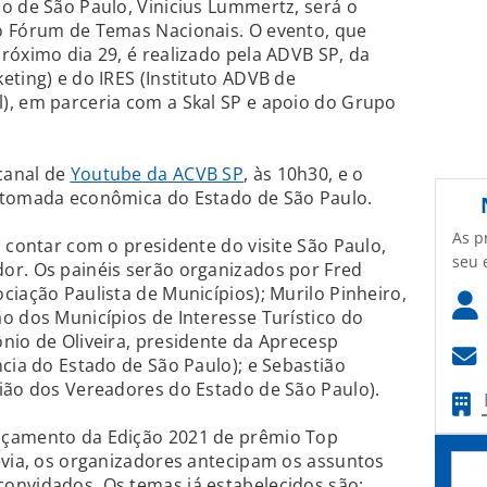
o de São Paulo, Vinicius Lummertz, será o
o Fórum de Temas Nacionais. O evento, que
róximo dia 29, é realizado pela ADVB SP, da
eting) e do IRES (Instituto ADVB de
), em parceria com a Skal SP e apoio do Grupo
 canal de
Youtube da ACVB SP
, às 10h30, e o
etomada econômica do Estado de São Paulo.
As p
 contar com o presidente do visite São Paulo,
seu 
or. Os painéis serão organizados por Fred
ciação Paulista de Municípios); Murilo Pinheiro,
o dos Municípios de Interesse Turístico do
nio de Oliveira, presidente da Aprecesp
ncia do Estado de São Paulo); e Sebastião
ião dos Vereadores do Estado de São Paulo).
nçamento da Edição 2021 de prêmio Top
évia, os organizadores antecipam os assuntos
onvidados. Os temas já estabelecidos são: