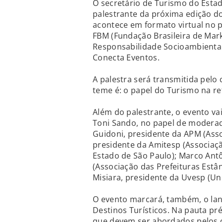
O secretário de Turismo do Estad
palestrante da próxima edição d
acontece em formato virtual no p
FBM (Fundação Brasileira de Mark
Responsabilidade Socioambiental
Conecta Eventos.
A palestra será transmitida pelo
teme é: o papel do Turismo na r
Além do palestrante, o evento vai
Toni Sando, no papel de moderad
Guidoni, presidente da APM (Asso
presidente da Amitesp (Associaçã
Estado de São Paulo); Marco Antô
(Associação das Prefeituras Estâ
Misiara, presidente da Uvesp (Un
O evento marcará, também, o la
Destinos Turísticos. Na pauta pr
que devem ser abordados pelos c