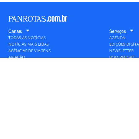
Canais
Serviços
TODAS AS NOTÍCIAS
AGENDA
NOTÍCIAS MAIS LIDAS
EDIÇÕES DIGITA
AGÊNCIAS DE VIAGENS
NEWSLETTER
AVIAÇÃO
BOM REPORT
BLOGOSFERA
DESTINOS
GENTE
HOTELARIA
MERCADO
PANCORP
PANROTAS+
VIAGENS DE LUXO
VÍDEOS
Todos os direitos reservados a PANROTAS