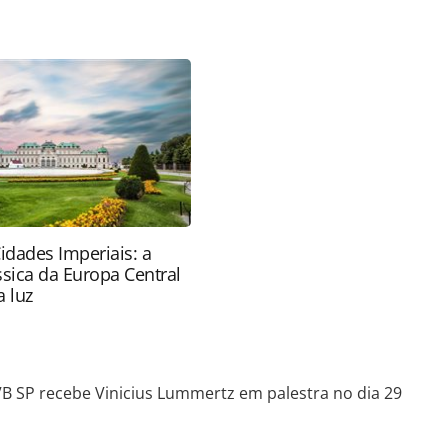
o/opiniao/2021/04/advb-sp-recebe-vinicius-
955.html ou as ferramentas oferecidas na página.
ROTAS Editora é protegido pela legislação
ão reproduza o conteúdo sem autorização da
tas.com.br).
idades Imperiais: a
ssica da Europa Central
 luz
B SP recebe Vinicius Lummertz em palestra no dia 29