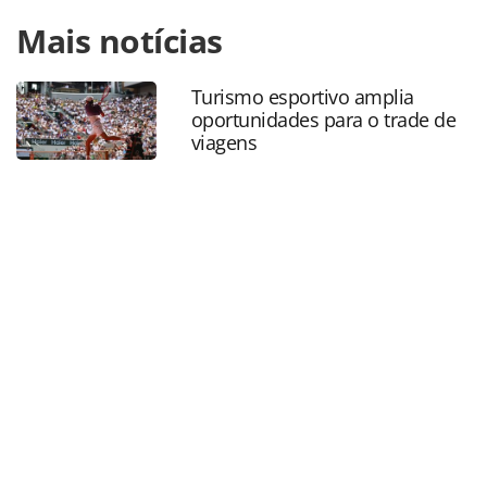
Para compartilhar esse conteúdo, por favor utilize o link
Mais notícias
https://www.panrotas.com.br/mercado/pesquisas-e-
estatisticas/2020/08/em-live-hoteleiros-comprovam-dados-
de-pesquisa-do-trvl-lab_175620.html ou as ferramentas
Turismo esportivo amplia
oferecidas na página. Todo o conteúdo produzido pela
oportunidades para o trade de
PANROTAS Editora é protegido pela legislação brasileira
viagens
sobre direito autoral. Não reproduza o conteúdo sem
autorização da PANROTAS Editora
(copyright@panrotas.com.br).