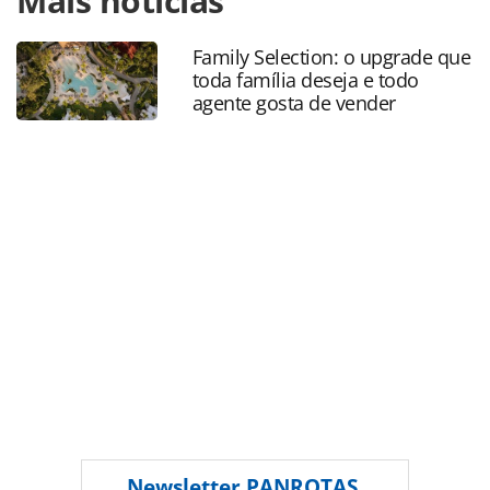
Mais notícias
estatisticas/2021/10/confianca-dos-pequenos-negocios-
recua-em-setembro-segundo-sebrae_184836.html ou as
Family Selection: o upgrade que
ferramentas oferecidas na página. Todo o conteúdo
toda família deseja e todo
produzido pela PANROTAS Editora é protegido pela
agente gosta de vender
legislação brasileira sobre direito autoral. Não reproduza o
conteúdo sem autorização da PANROTAS Editora
(copyright@panrotas.com.br).
Newsletter
PANROTAS