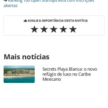
Ranking 100 Open Startups está com inscrições
abertas
AVALIE A IMPORTÂNCIA DESTA NOTÍCIA
Para compartilhar esse conteúdo, por favor utilize o link
Mais notícias
https://www.panrotas.com.br/mercado/pesquisas-e-
estatisticas/2022/10/veja-as-empresas-do-turismo-que-
mais-contratam-startups-no-pais_192629.html ou as
Secrets Playa Blanca: o novo
ferramentas oferecidas na página. Todo o conteúdo
refúgio de luxo no Caribe
produzido pela PANROTAS Editora é protegido pela
Mexicano
legislação brasileira sobre direito autoral. Não reproduza o
conteúdo sem autorização da PANROTAS Editora
(copyright@panrotas.com.br).