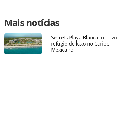
Para compartilhar esse conteúdo, por favor utilize o link
Mais notícias
https://www.panrotas.com.br/mercado/pesquisas-e-
estatisticas/2023/07/midias-sociais-influenciam-
planejamento-de-ferias-diz-pesquisa_198455.html ou as
Secrets Playa Blanca: o novo
ferramentas oferecidas na página. Todo o conteúdo
refúgio de luxo no Caribe
produzido pela PANROTAS Editora é protegido pela
Mexicano
legislação brasileira sobre direito autoral. Não reproduza o
conteúdo sem autorização da PANROTAS Editora
(copyright@panrotas.com.br).