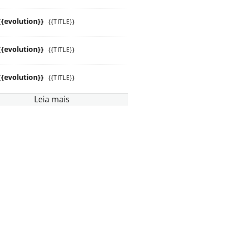
{{evolution}}
{{TITLE}}
2021
2022
2023
2024
{{evolution}}
{{TITLE}}
1.279,6
2.389,3
3.229,3
3.708,4
{{evolution}}
{{TITLE}}
1.511,5
2.604,9
3.356,3
3.736,6
Leia mais
7.134,6
12.222,6
16.559,7
18.894,5
5,38
5,08
5,07
5,08