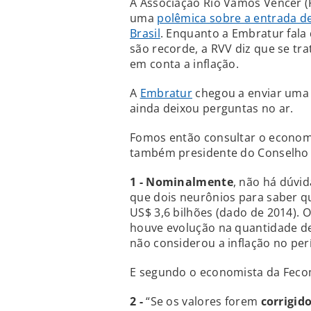
A Associação Rio Vamos Vencer (
uma
polêmica sobre a entrada de
Brasil
. Enquanto a Embratur fala
são recorde, a RVV diz que se tr
em conta a inflação.
A
Embratur
chegou a enviar uma 
ainda deixou perguntas no ar.
Fomos então consultar o economi
também presidente do Conselho 
1 - Nominalmente
, não há dúvi
que dois neurônios para saber qu
US$ 3,6 bilhões (dado de 2014). 
houve evolução na quantidade de
não considerou a inflação no per
E segundo o economista da Fecom
2 -
“Se os valores forem
corrigid