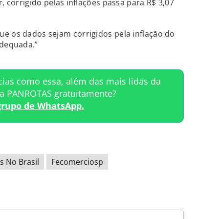
r, corrigido pelas inflações passa para R$ 3,07
e os dados sejam corrigidos pela inflação do
adequada.”
cias como essa, além das mais lidas da
ta PANROTAS gratuitamente?
grupo de WhatsApp.
s No Brasil
Fecomerciosp