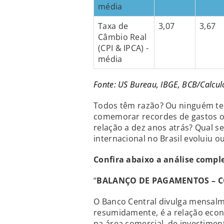
média
Taxa de
3,07
3,67
Câmbio Real
(CPI & IPCA) -
média
Fonte: US Bureau, IBGE, BCB/Calcul
Todos têm razão? Ou ninguém te
comemorar recordes de gastos o
relação a dez anos atrás? Qual s
internacional no Brasil evoluiu o
Confira abaixo a análise compl
“
BALANÇO DE PAGAMENTOS – CO
O Banco Central divulga mensal
resumidamente, é a relação econô
na área comercial, de investiment