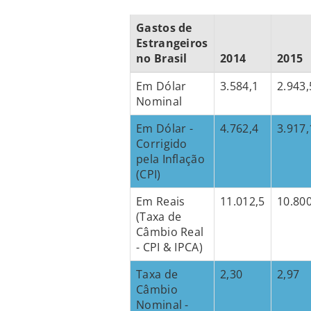
Gastos de
Estrangeiros
no Brasil
2014
2015
Em Dólar
3.584,1
2.943,
Nominal
Em Dólar -
4.762,4
3.917,
Corrigido
pela Inflação
(CPI)
Em Reais
11.012,5
10.800
(Taxa de
Câmbio Real
- CPI & IPCA)
Taxa de
2,30
2,97
Câmbio
Nominal -