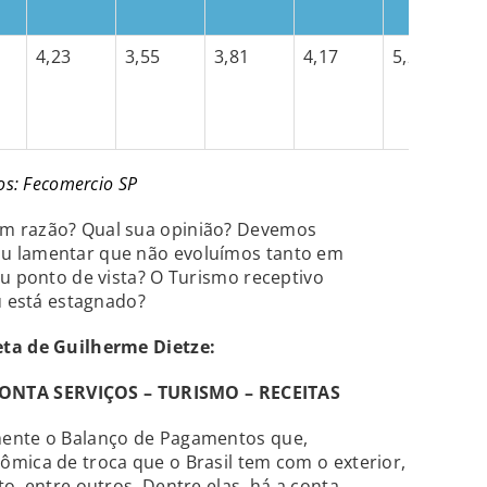
4,23
3,55
3,81
4,17
5,25
os: Fecomercio SP
m razão? Qual sua opinião? Devemos
u lamentar que não evoluímos tanto em
eu ponto de vista? O Turismo receptivo
u está estagnado?
eta de Guilherme Dietze:
NTA SERVIÇOS – TURISMO – RECEITAS
mente o Balanço de Pagamentos que,
mica de troca que o Brasil tem com o exterior,
o, entre outros. Dentre elas, há a conta