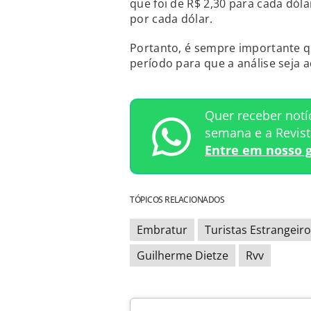
que foi de R$ 2,30 para cada dóla
por cada dólar.
Portanto, é sempre importante qu
período para que a análise seja 
Quer receber notí
semana e a Revis
Entre em nosso 
TÓPICOS RELACIONADOS
Embratur
Turistas Estrangeiro
Guilherme Dietze
Rvv