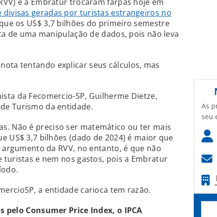
RVV) e a Embratur trocaram farpas hoje em
 divisas geradas por turistas estrangeiros no
 que os US$ 3,7 bilhões do primeiro semestre
ata de uma manipulação de dados, pois não leva
nota tentando explicar seus cálculos, mas
sta da Fecomercio-SP, Guilherme Dietze,
As p
de Turismo da entidade.
seu 
das. Não é preciso ser matemático ou ter mais
e US$ 3,7 bilhões (dado de 2024) é maior que
O argumento da RVV, no entanto, é que não
 turistas e nem nos gastos, pois a Embratur
íodo.
ercioSP, a entidade carioca tem razão.
os pelo Consumer Price Index, o IPCA