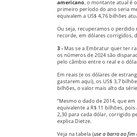
americano
, o montante atual é 
primeiro período do ano seria me
equivalem a US$ 4,76 bilhões atu
Ou seja, recuperamos o perdido
recorde, em dólares corrigidos, 
3 -
Mas se a Embratur quer ter raz
os números de 2024 são disparados
pelo câmbio entre o real e o dól
Em reais (e os dólares de estra
gastarem aqui), os US$ 3,7 bilhõ
bilhões, o valor mais alto da série
“Mesmo o dado de 2014, que em dó
equivalente a R$ 11 bilhões, poi
2,30 para cada dólar, corrigido p
explica Dietze.
Veja na tabela (
use a barra ao fim