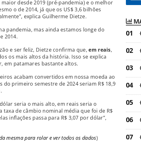
o maior desde 2019 (pré-pandemia) e o melhor
smo o de 2014, já que os US$ 3,6 bilhões
almente”, explica Guilherme Dietze.
MA
 na pandemia, mas ainda estamos longe do
de 2014.
ão e ser feliz, Dietze confirma que,
em reais
,
 os mais altos da história. Isso se explica
ar, em patamares bastante altos.
ngeiros acabam convertidos em nossa moeda ao
es do primeiro semestre de 2024 seriam R$ 18,9
.
lar seria o mais alto, em reais seria o
s a taxa de câmbio nominal média que foi de R$
elas inflações passa para R$ 3,07 por dólar”,
 da mesma para rolar e ver todos os dados
)