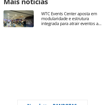
Mais notícias
https://www.panrotas.com.br/mercado/pesquisas-e-
estatisticas/2025/04/apos-2024-positivo-wttc-preve-
recorde-do-turismo-na-economia-global-este-
WTC Events Center aposta em
ano_216236.html ou as ferramentas oferecidas na página.
modularidade e estrutura
Todo o conteúdo produzido pela PANROTAS Editora é
integrada para atrair eventos a
protegido pela legislação brasileira sobre direito autoral.
SP
Não reproduza o conteúdo sem autorização da PANROTAS
Editora (copyright@panrotas.com.br).