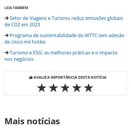
LEIA TAMBÉM
Setor de Viagens e Turismo reduz emissões globais
de CO2 em 2023
Programa de sustentabilidade do WTTC tem adesão
de cinco mil hotéis
Turismo e ESG: as melhores práticas e o impacto
nos negócios
AVALIE A IMPORTÂNCIA DESTA NOTÍCIA
Para compartilhar esse conteúdo, por favor utilize o link
Mais notícias
https://www.panrotas.com.br/mercado/sustentabilidade/2
quer-conscientizar-pequenos-hoteis-no-brasil-sobre-