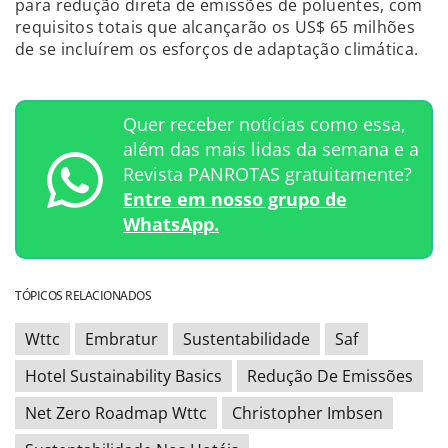
para redução direta de emissões de poluentes, com
requisitos totais que alcançarão os US$ 65 milhões
de se incluírem os esforços de adaptação climática.
Quer receber notícias como essa,
além das mais lidas da semana e a
Revista PANROTAS gratuitamente?
Entre em nosso grupo de
WhatsApp.
TÓPICOS RELACIONADOS
Wttc
Embratur
Sustentabilidade
Saf
Hotel Sustainability Basics
Redução De Emissões
Net Zero Roadmap Wttc
Christopher Imbsen