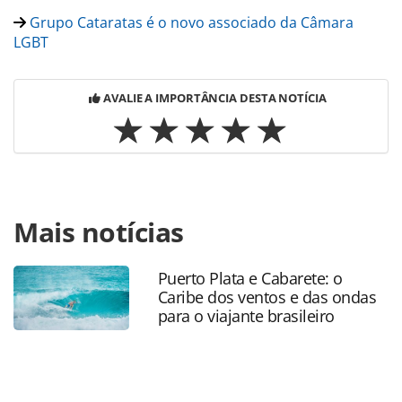
Grupo Cataratas é o novo associado da Câmara
LGBT
AVALIE A IMPORTÂNCIA DESTA NOTÍCIA
Para compartilhar esse conteúdo, por favor utilize o link
Mais notícias
https://www.panrotas.com.br/mercado/tecnologia/2023/09
cataratas-lanca-programa-de-aceleracao-para-
startups_200020.html ou as ferramentas oferecidas na
Puerto Plata e Cabarete: o
página. Todo o conteúdo produzido pela PANROTAS
Caribe dos ventos e das ondas
Editora é protegido pela legislação brasileira sobre direito
para o viajante brasileiro
autoral. Não reproduza o conteúdo sem autorização da
PANROTAS Editora (copyright@panrotas.com.br).