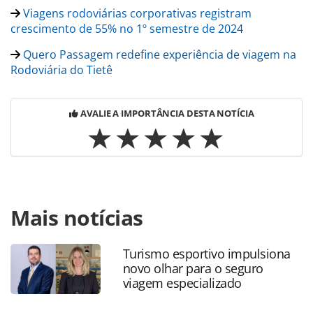
Viagens rodoviárias corporativas registram
crescimento de 55% no 1º semestre de 2024
Quero Passagem redefine experiência de viagem na
Rodoviária do Tietê
AVALIE A IMPORTÂNCIA DESTA NOTÍCIA
Para compartilhar esse conteúdo, por favor utilize o link
Mais notícias
https://www.panrotas.com.br/mercado/tecnologia/2025/01
de-passagens-rodoviarias-passa-oferecer-reservas-de-
hoteis_213336.html ou as ferramentas oferecidas na
Turismo esportivo impulsiona
página. Todo o conteúdo produzido pela PANROTAS
novo olhar para o seguro
Editora é protegido pela legislação brasileira sobre direito
viagem especializado
autoral. Não reproduza o conteúdo sem autorização da
PANROTAS Editora (copyright@panrotas.com.br).