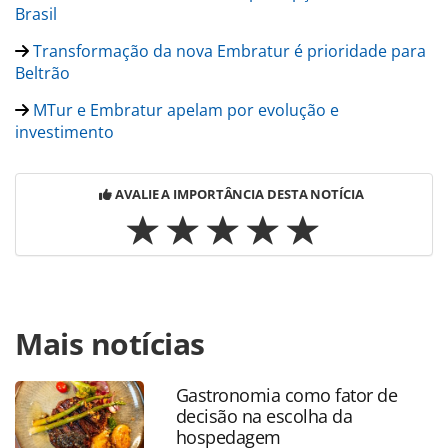
Brasil
Transformação da nova Embratur é prioridade para
Beltrão
MTur e Embratur apelam por evolução e
investimento
AVALIE A IMPORTÂNCIA DESTA NOTÍCIA
Para compartilhar esse conteúdo, por favor utilize o link
Mais notícias
https://www.panrotas.com.br/mercado/turismo/2018/03/vi
eletronicos-geram-aumento-de-87-em-
emissoes_153855.html ou as ferramentas oferecidas na
Gastronomia como fator de
página. Todo o conteúdo produzido pela PANROTAS
decisão na escolha da
Editora é protegido pela legislação brasileira sobre direito
hospedagem