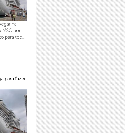
vegar na
ta MSC por
to para tod…
a para fazer