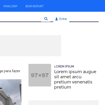
PANCORP
BOM REPORT
Entrar
LOREM IPSUM
a para fazer
Lorem ipsum augue
sit amet arcu
pretium venenatis
pretium