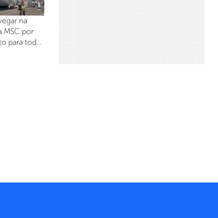
vegar na
ta MSC por
to para tod…