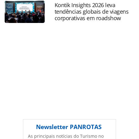
e-homenageada_49484.html ou as ferramentas oferecidas
Kontik Insights 2026 leva
na página. Todo o conteúdo produzido pela PANROTAS
tendências globais de viagens
Editora é protegido pela legislação brasileira sobre direito
corporativas em roadshow
autoral. Não reproduza o conteúdo sem autorização da
PANROTAS Editora (copyright@panrotas.com.br).
Newsletter
PANROTAS
As principais notícias do Turismo no