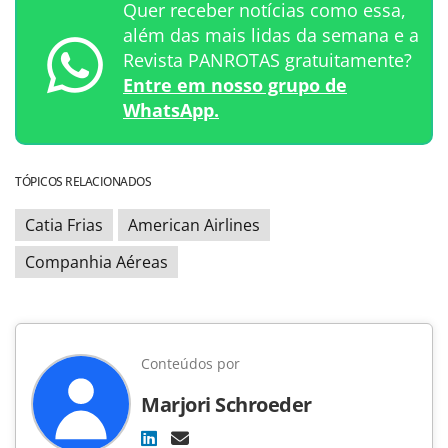
Quer receber notícias como essa,
além das mais lidas da semana e a
Revista PANROTAS gratuitamente?
Entre em nosso grupo de
WhatsApp.
TÓPICOS RELACIONADOS
Catia Frias
American Airlines
Companhia Aéreas
Conteúdos por
Marjori Schroeder