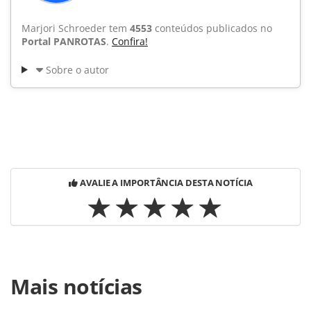
Marjori Schroeder tem
4553
conteúdos publicados no
Portal PANROTAS
.
Confira!
Sobre o autor
AVALIE A IMPORTÂNCIA DESTA NOTÍCIA
Para compartilhar esse conteúdo, por favor utilize o link
Mais notícias
https://www.panrotas.com.br/noticia-
turismo/aviacao/2009/07/aa-realiza-encontro-e-catia-frias-