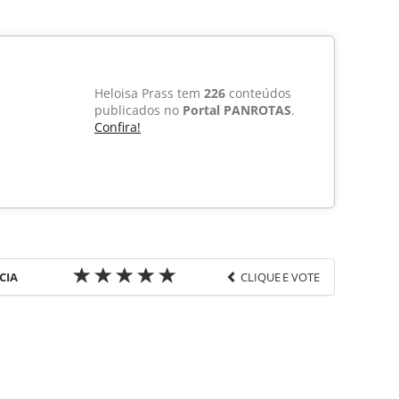
Heloisa Prass tem
226
conteúdos
publicados no
Portal PANROTAS
.
Confira!
CIA
CLIQUE E VOTE
favor utilize o link
a-turismo/aviacao/2009/12/veja-entrega-do-top-
47.html ou as ferramentas oferecidas na página.