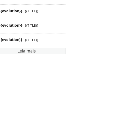
{{evolution}}
{{TITLE}}
{{evolution}}
{{TITLE}}
{{evolution}}
{{TITLE}}
Leia mais