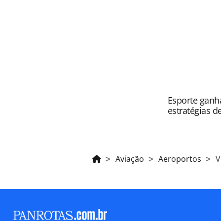
Todo o conteúdo produzido pela PAN
brasileira sobre direito autoral. N
PANROTAS Editora (copyright@panro
Esporte ganh
estratégias d
Aviação
Aeroportos
V