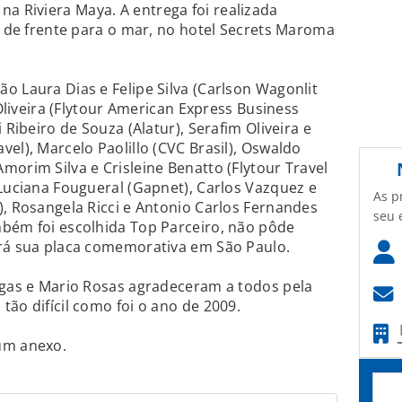
 Riviera Maya. A entrega foi realizada
a, de frente para o mar, no hotel Secrets Maroma
o Laura Dias e Felipe Silva (Carlson Wagonlit
 Oliveira (Flytour American Express Business
 Ribeiro de Souza (Alatur), Serafim Oliveira e
el), Marcelo Paolillo (CVC Brasil), Oswaldo
morim Silva e Crisleine Benatto (Flytour Travel
 Luciana Fougueral (Gapnet), Carlos Vazquez e
As p
), Rosangela Ricci e Antonio Carlos Fernandes
seu 
mbém foi escolhida Top Parceiro, não pôde
erá sua placa comemorativa em São Paulo.
egas e Mario Rosas agradeceram a todos pela
ão difícil como foi o ano de 2009.
um anexo.