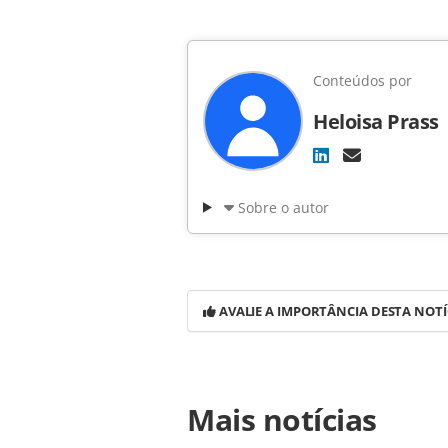
Conteúdos por
Heloisa Prass
Sobre o autor
AVALIE A IMPORTÂNCIA DESTA NOTÍ
Para compartilhar esse conteúdo, por 
Mais notícias
https://www.panrotas.com.br/notici
parceiros-aeromexico-em-cancun_535