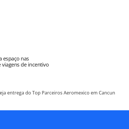
ROTAS Editora é protegido pela legislação
ão reproduza o conteúdo sem autorização da
tas.com.br).
a espaço nas
e viagens de incentivo
eja entrega do Top Parceiros Aeromexico em Cancun