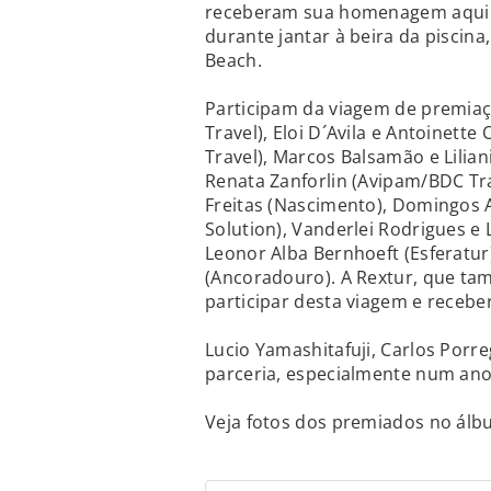
receberam sua homenagem aqui na
durante jantar à beira da piscin
Beach.
Participam da viagem de premiaçã
Travel), Eloi D´Avila e Antoinette
Travel), Marcos Balsamão e Liliani
Renata Zanforlin (Avipam/BDC Trav
Freitas (Nascimento), Domingos A
Solution), Vanderlei Rodrigues e
Leonor Alba Bernhoeft (Esferatur
(Ancoradouro). A Rextur, que ta
participar desta viagem e receb
Lucio Yamashitafuji, Carlos Porr
parceria, especialmente num ano t
Veja fotos dos premiados no álb