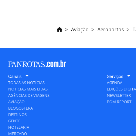
Aviação
Aeroportos
T
Canais
Serviços
TODAS AS NOTÍCIAS
AGENDA
NOTÍCIAS MAIS LIDAS
EDIÇÕES DIGITA
AGÊNCIAS DE VIAGENS
NEWSLETTER
AVIAÇÃO
BOM REPORT
BLOGOSFERA
DESTINOS
GENTE
HOTELARIA
MERCADO