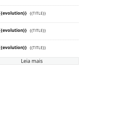
{{evolution}}
{{TITLE}}
{{evolution}}
{{TITLE}}
{{evolution}}
{{TITLE}}
Leia mais