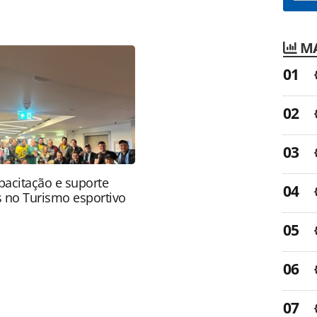
favor utilize o link
ia-turismo/aviacao/2010/05/tam-e-webjet-podem-
u as ferramentas oferecidas na página. Todo o
MA
itora é protegido pela legislação brasileira sobre
onteúdo sem autorização da PANROTAS Editora
apacitação e suporte
s no Turismo esportivo