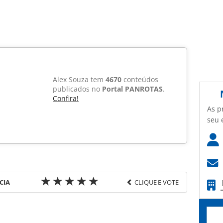
Alex Souza tem
4670
conteúdos
publicados no
Portal PANROTAS
.
Confira!
As p
seu 
CIA
CLIQUE E VOTE