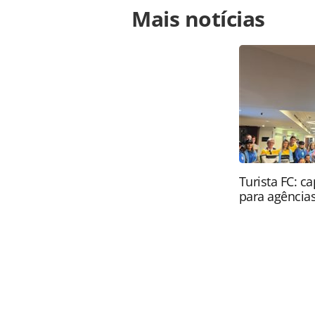
Para compartilhar esse conteúdo, por 
Mais notícias
https://www.panrotas.com.br/notic
voar-para-cabo-frio-rj_57632.html o
conteúdo produzido pela PANROTAS Ed
direito autoral. Não reproduza o c
(copyright@panrotas.com.br).
Turista FC: c
para agência