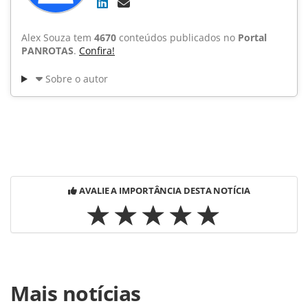
Alex Souza tem
4670
conteúdos publicados no
Portal
PANROTAS
.
Confira!
Sobre o autor
AVALIE A IMPORTÂNCIA DESTA NOTÍCIA
Para compartilhar esse conteúdo, por favor utilize o link
Mais notícias
https://www.panrotas.com.br/noticia-
turismo/aviacao/2013/07/avianca-inaugura-rota-entre-