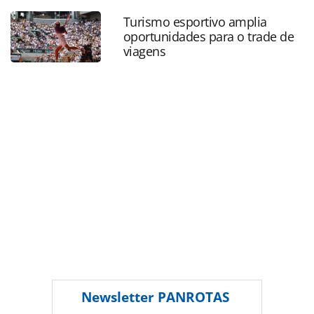
bogota-e-cancun_90247.html ou as ferramentas oferecidas
Turismo esportivo amplia
na página. Todo o conteúdo produzido pela PANROTAS
oportunidades para o trade de
Editora é protegido pela legislação brasileira sobre direito
viagens
autoral. Não reproduza o conteúdo sem autorização da
PANROTAS Editora (copyright@panrotas.com.br).
Newsletter
PANROTAS