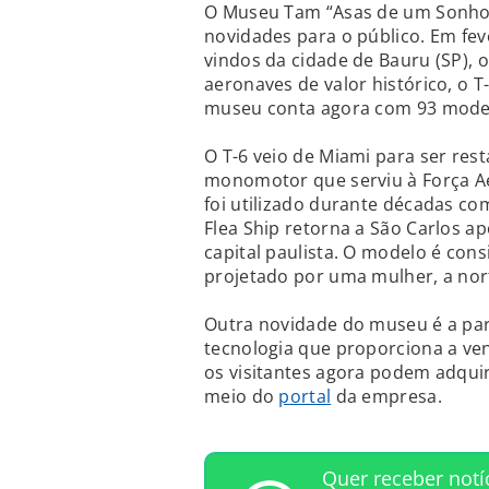
O Museu Tam “Asas de um Sonho”,
novidades para o público. Em fev
vindos da cidade de Bauru (SP), 
aeronaves de valor histórico, o T
museu conta agora com 93 modelo
O T-6 veio de Miami para ser res
monomotor que serviu à Força A
foi utilizado durante décadas com
Flea Ship retorna a São Carlos 
capital paulista. O modelo é con
projetado por uma mulher, a nort
Outra novidade do museu é a par
tecnologia que proporciona a ven
os visitantes agora podem adquiri
meio do
portal
da empresa.
Quer receber notí