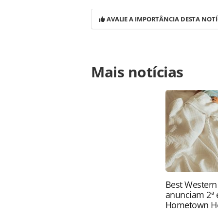
AVALIE A IMPORTÂNCIA DESTA NOTÍ
Para compartilhar esse conteúdo, por 
Mais notícias
https://www.panrotas.com.br/notic
4-aeronaves-e-ja-soma-93-modelos_9
Todo o conteúdo produzido pela PAN
brasileira sobre direito autoral. N
PANROTAS Editora (copyright@panro
Best Western
anunciam 2ª 
Hometown H