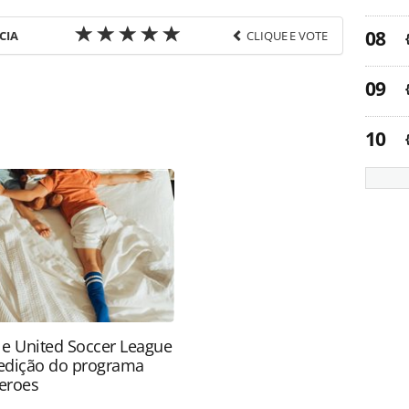
CIA
CLIQUE E VOTE
favor utilize o link
ia-turismo/aviacao/2014/03/museu-da-tam-recebe-
8232.html ou as ferramentas oferecidas na página.
ROTAS Editora é protegido pela legislação
ão reproduza o conteúdo sem autorização da
tas.com.br).
 e United Soccer League
edição do programa
eroes