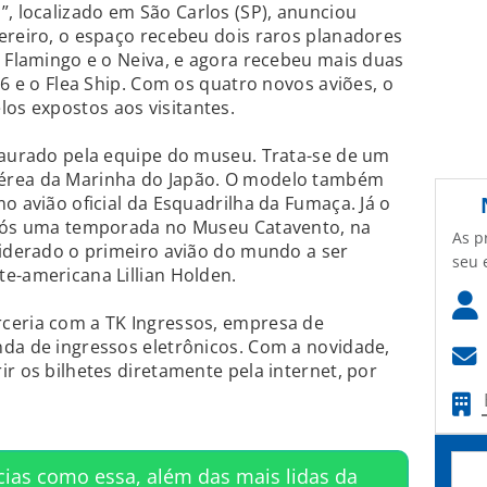
 localizado em São Carlos (SP), anunciou
ereiro, o espaço recebeu dois raros planadores
o Flamingo e o Neiva, e agora recebeu mais duas
-6 e o Flea Ship. Com os quatro novos aviões, o
s expostos aos visitantes.
taurado pela equipe do museu. Trata-se de um
érea da Marinha do Japão. O modelo também
o avião oficial da Esquadrilha da Fumaça. Já o
após uma temporada no Museu Catavento, na
As p
siderado o primeiro avião do mundo a ser
seu 
e-americana Lillian Holden.
ceria com a TK Ingressos, empresa de
da de ingressos eletrônicos. Com a novidade,
r os bilhetes diretamente pela internet, por
cias como essa, além das mais lidas da