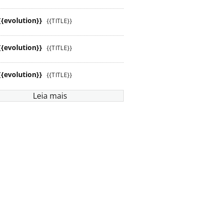
{{evolution}}
{{TITLE}}
{{evolution}}
{{TITLE}}
{{evolution}}
{{TITLE}}
Leia mais