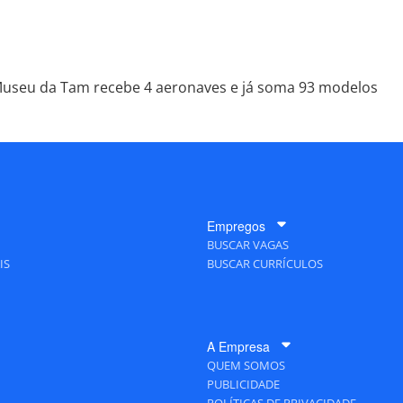
useu da Tam recebe 4 aeronaves e já soma 93 modelos
Empregos
BUSCAR VAGAS
IS
BUSCAR CURRÍCULOS
A Empresa
QUEM SOMOS
PUBLICIDADE
POLÍTICAS DE PRIVACIDADE