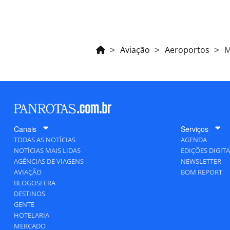
Aviação
Aeroportos
M
Canais
Serviços
TODAS AS NOTÍCIAS
AGENDA
NOTÍCIAS MAIS LIDAS
EDIÇÕES DIGITA
AGÊNCIAS DE VIAGENS
NEWSLETTER
AVIAÇÃO
BOM REPORT
BLOGOSFERA
DESTINOS
GENTE
HOTELARIA
MERCADO