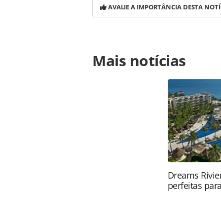
AVALIE A IMPORTÂNCIA DESTA NOTÍ
Para compartilhar esse conteúdo, por 
Mais notícias
https://www.panrotas.com.br/notici
que-quer-comprar-a-tap_114261.html
conteúdo produzido pela PANROTAS Ed
direito autoral. Não reproduza o c
(copyright@panrotas.com.br).
Dreams Rivier
perfeitas para