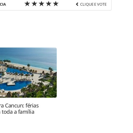
CIA
CLIQUE E VOTE
favor utilize o link
a-turismo/aviacao/2015/05/neeleman-explica-por-
 ou as ferramentas oferecidas na página. Todo o
itora é protegido pela legislação brasileira sobre
onteúdo sem autorização da PANROTAS Editora
a Cancun: férias
 toda a família