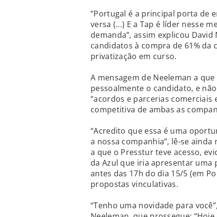
“Portugal é a principal porta de 
versa (...) E a Tap é líder nesse
demanda”, assim explicou David 
candidatos à compra de 61% da 
privatização em curso.
A mensagem de Neeleman a que o 
pessoalmente o candidato, e não
“acordos e parcerias comerciais 
competitiva de ambas as companhi
“Acredito que essa é uma oportu
a nossa companhia”, lê-se aind
a que o Presstur teve acesso, ev
da Azul que iria apresentar uma 
antes das 17h do dia 15/5 (em Po
propostas vinculativas.
“Tenho uma novidade para você”
Neeleman, que prossegue: “Hoje 