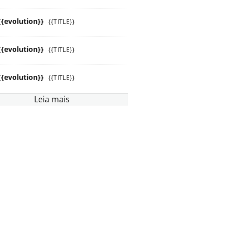
{{evolution}}
{{TITLE}}
{{evolution}}
{{TITLE}}
{{evolution}}
{{TITLE}}
Leia mais