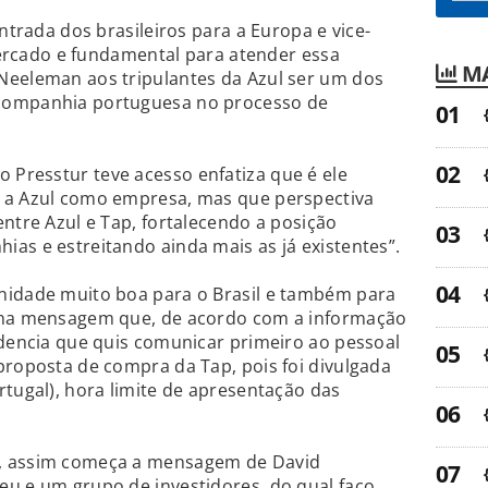
entrada dos brasileiros para a Europa e vice-
 mercado e fundamental para atender essa
MA
Neeleman aos tripulantes da Azul ser um dos
companhia portuguesa no processo de
Presstur teve acesso enfatiza que é ele
 a Azul como empresa, mas que perspectiva
entre Azul e Tap, fortalecendo a posição
as e estreitando ainda mais as já existentes”.
nidade muito boa para o Brasil e também para
a na mensagem que, de acordo com a informação
idencia que quis comunicar primeiro ao pessoal
proposta de compra da Tap, pois foi divulgada
rtugal), hora limite de apresentação das
, assim começa a mensagem de David
eu e um grupo de investidores, do qual faço