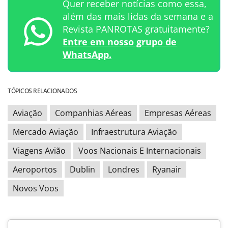
Quer receber notícias como essa,
além das mais lidas da semana e a
Revista PANROTAS gratuitamente?
Entre em nosso grupo de
WhatsApp.
TÓPICOS RELACIONADOS
Aviação
Companhias Aéreas
Empresas Aéreas
Mercado Aviação
Infraestrutura Aviação
Viagens Avião
Voos Nacionais E Internacionais
Aeroportos
Dublin
Londres
Ryanair
Novos Voos