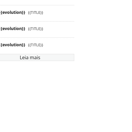
{{evolution}}
{{TITLE}}
{{evolution}}
{{TITLE}}
{{evolution}}
{{TITLE}}
Leia mais