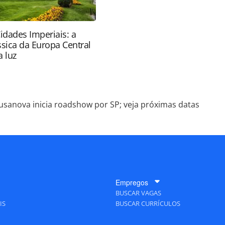
idades Imperiais: a
ssica da Europa Central
 luz
usanova inicia roadshow por SP; veja próximas datas
Empregos
BUSCAR VAGAS
IS
BUSCAR CURRÍCULOS