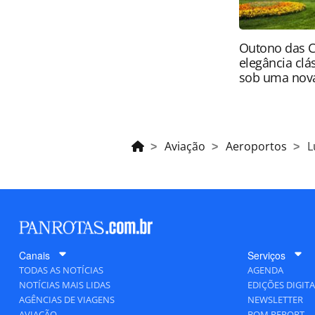
Outono das C
elegância clá
sob uma nova
Aviação
Aeroportos
L
Canais
Serviços
TODAS AS NOTÍCIAS
AGENDA
NOTÍCIAS MAIS LIDAS
EDIÇÕES DIGITA
AGÊNCIAS DE VIAGENS
NEWSLETTER
AVIAÇÃO
BOM REPORT