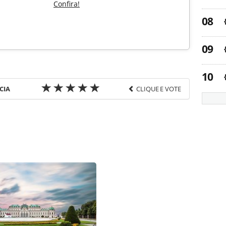
Confira!
CIA
CLIQUE E VOTE
favor utilize o link
-turismo/aviacao/2016/01/lusanova-inicia-
s_122772.html ou as ferramentas oferecidas na
pela PANROTAS Editora é protegido pela legislação
ão reproduza o conteúdo sem autorização da
tas.com.br).