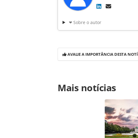
Sobre o autor
AVALIE A IMPORTÂNCIA DESTA NOTÍ
Para compartilhar esse conteúdo, por 
Mais notícias
https://www.panrotas.com.br/noticia
roadshow-por-sp-veja-proximas-data
página. Todo o conteúdo produzido 
brasileira sobre direito autoral. N
PANROTAS Editora (copyright@panro