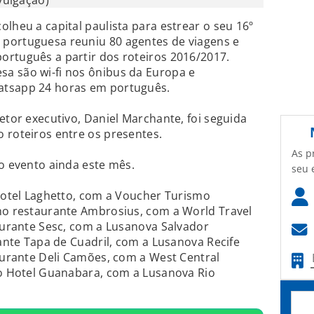
ivulgação)
lheu a capital paulista para estrear o seu 16º
portuguesa reuniu 80 agentes de viagens e
ortuguês a partir dos roteiros 2016/2017.
a são wi-fi nos ônibus da Europa e
atsapp 24 horas em português.
etor executivo, Daniel Marchante, foi seguida
 roteiros entre os presentes.
As p
do evento ainda este mês.
seu 
 Hotel Laghetto, com a Voucher Turismo
 no restaurante Ambrosius, com a World Travel
taurante Sesc, com a Lusanova Salvador
rante Tapa de Cuadril, com a Lusanova Recife
taurante Deli Camões, com a West Central
no Hotel Guanabara, com a Lusanova Rio