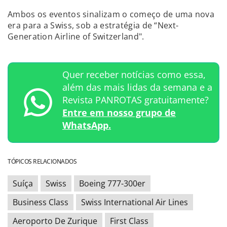
Ambos os eventos sinalizam o começo de uma nova
era para a Swiss, sob a estratégia de “Next-
Generation Airline of Switzerland".
Quer receber notícias como essa,
além das mais lidas da semana e a
Revista PANROTAS gratuitamente?
Entre em nosso grupo de
WhatsApp.
TÓPICOS RELACIONADOS
Suíça
Swiss
Boeing 777-300er
Business Class
Swiss International Air Lines
Aeroporto De Zurique
First Class