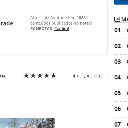
Artur Luiz Andrade tem
18861
MA
drade
conteúdos publicados no
Portal
PANROTAS
.
Confira!
CIA
CLIQUE E VOTE
favor utilize o link
a-turismo/aviacao/2016/02/gol-suspende-
a_123299.html ou as ferramentas oferecidas na
pela PANROTAS Editora é protegido pela legislação
ão reproduza o conteúdo sem autorização da