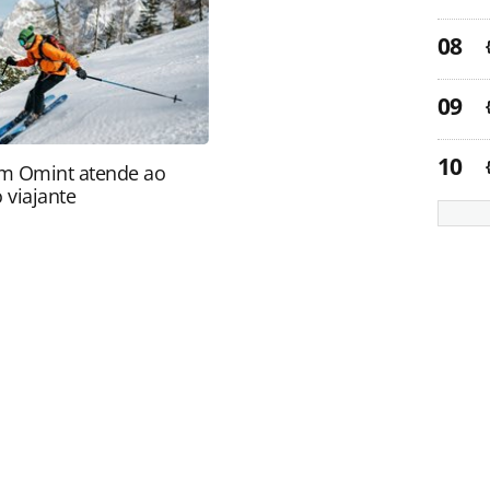
tas.com.br).
m Omint atende ao
 viajante