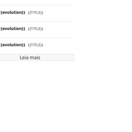
{{evolution}}
{{TITLE}}
{{evolution}}
{{TITLE}}
{{evolution}}
{{TITLE}}
Leia mais