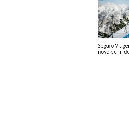
PANROTAS Editora (copyright@panro
Seguro Viage
novo perfil do