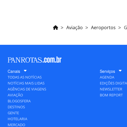
Aviação
Aeroportos
G
Canais
Serviços
TODAS AS NOTÍCIAS
AGENDA
NOTÍCIAS MAIS LIDAS
EDIÇÕES DIGITA
AGÊNCIAS DE VIAGENS
NEWSLETTER
AVIAÇÃO
BOM REPORT
BLOGOSFERA
DESTINOS
GENTE
HOTELARIA
MERCADO