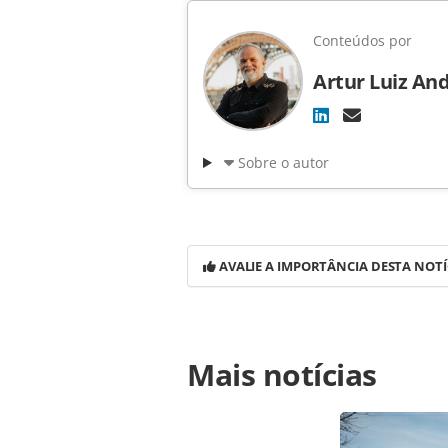
Conteúdos por
Artur Luiz An
Sobre o autor
AVALIE A IMPORTÂNCIA DESTA NOTÍ
Para compartilhar esse conteúdo, por 
Mais notícias
https://www.panrotas.com.br/notici
operacoes-para-caracas-na-venezuel
página. Todo o conteúdo produzido 
brasileira sobre direito autoral. N