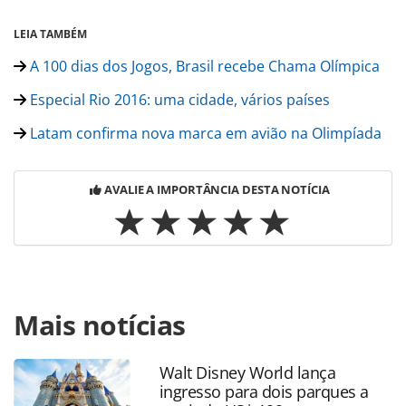
LEIA TAMBÉM
A 100 dias dos Jogos, Brasil recebe Chama Olímpica
Especial Rio 2016: uma cidade, vários países
Latam confirma nova marca em avião na Olimpíada
AVALIE A IMPORTÂNCIA DESTA NOTÍCIA
Para compartilhar esse conteúdo, por favor utilize o link
Mais notícias
https://www.panrotas.com.br/noticia-
turismo/aviacao/2016/04/latam-voos-decolam-com-nova-
marca-em-maio_125372.html ou as ferramentas oferecidas
Walt Disney World lança
na página. Todo o conteúdo produzido pela PANROTAS
ingresso para dois parques a
Editora é protegido pela legislação brasileira sobre direito