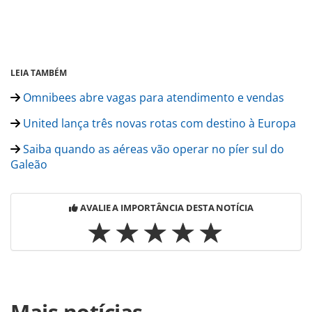
LEIA TAMBÉM
Omnibees abre vagas para atendimento e vendas
United lança três novas rotas com destino à Europa
Saiba quando as aéreas vão operar no píer sul do
Galeão
AVALIE A IMPORTÂNCIA DESTA NOTÍCIA
Para compartilhar esse conteúdo, por favor utilize o link
Mais notícias
https://www.panrotas.com.br/noticia-