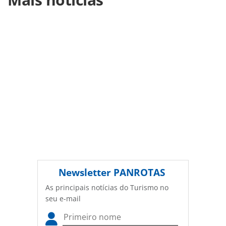
turismo/aviacao/2016/06/united-abre-vaga-para-gerente-
de-vendas_126772.html ou as ferramentas oferecidas na
página. Todo o conteúdo produzido pela PANROTAS
Editora é protegido pela legislação brasileira sobre direito
autoral. Não reproduza o conteúdo sem autorização da
PANROTAS Editora (copyright@panrotas.com.br).
Newsletter
PANROTAS
As principais notícias do Turismo no
seu e-mail