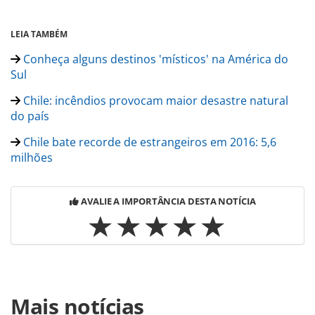
LEIA TAMBÉM
Conheça alguns destinos 'místicos' na América do
Sul
Chile: incêndios provocam maior desastre natural
do país
Chile bate recorde de estrangeiros em 2016: 5,6
milhões
AVALIE A IMPORTÂNCIA DESTA NOTÍCIA
Para compartilhar esse conteúdo, por favor utilize o link
Mais notícias
https://www.panrotas.com.br/noticia-