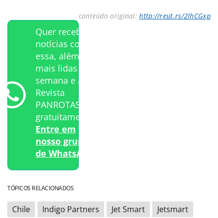
conteúdo original:
http://reut.rs/2lhCGxp
Quer receber
notícias como
essa, além das
mais lidas da
semana e a
Revista
PANROTAS
gratuitamente?
Entre em
nosso grupo
de WhatsApp.
TÓPICOS RELACIONADOS
Chile
Indigo Partners
Jet Smart
Jetsmart