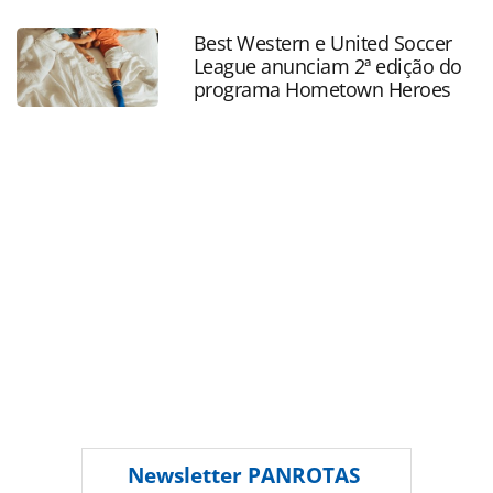
turismo/aviacao/2017/02/jet-smart-sera-nova-companhia-
de-baixo-custo-do-chile_144051.html ou as ferramentas
Best Western e United Soccer
oferecidas na página. Todo o conteúdo produzido pela
League anunciam 2ª edição do
PANROTAS Editora é protegido pela legislação brasileira
programa Hometown Heroes
sobre direito autoral. Não reproduza o conteúdo sem
autorização da PANROTAS Editora
(copyright@panrotas.com.br).
Newsletter
PANROTAS