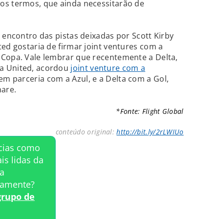
os termos, que ainda necessitarão de
 encontro das pistas deixadas por Scott Kirby
ted gostaria de firmar joint ventures com a
 Copa. Vale lembrar que recentemente a Delta,
a United, acordou
joint venture com a
 tem parceria com a Azul, e a Delta com a Gol,
are.
*Fonte: Flight Global
conteúdo original:
http://bit.ly/2rLWIUo
ícias como
is lidas da
a
tamente?
grupo de