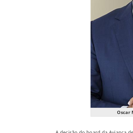
Oscar 
A decisão do board da Avianca de