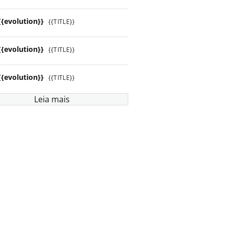
{{evolution}}
{{TITLE}}
{{evolution}}
{{TITLE}}
{{evolution}}
{{TITLE}}
Leia mais