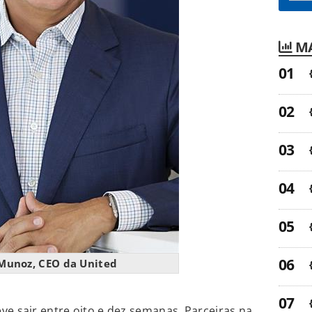
MA
Munoz, CEO da United
ve sair entre oito e dez semanas. Parceiras na