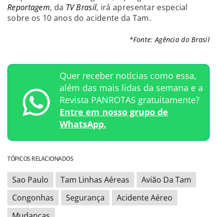
Reportagem
, da
TV Brasil
, irá apresentar especial
sobre os 10 anos do acidente da Tam.
*Fonte: Agência do Brasil
Quer receber notícias como essa,
além das mais lidas da semana e a
Revista PANROTAS gratuitamente?
Entre em nosso grupo de
WhatsApp.
TÓPICOS RELACIONADOS
Sao Paulo
Tam Linhas Aéreas
Avião Da Tam
Congonhas
Segurança
Acidente Aéreo
Mudanças