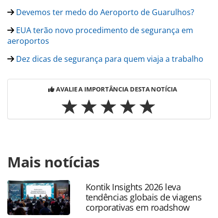
Devemos ter medo do Aeroporto de Guarulhos?
EUA terão novo procedimento de segurança em
aeroportos
Dez dicas de segurança para quem viaja a trabalho
AVALIE A IMPORTÂNCIA DESTA NOTÍCIA
Para compartilhar esse conteúdo, por favor utilize o link
Mais notícias
https://www.panrotas.com.br/noticia-
turismo/aviacao/2017/07/10-anos-pos-acidente-seguranca-
aumentou-em-congonhas_147969.html ou as ferramentas
Kontik Insights 2026 leva
oferecidas na página. Todo o conteúdo produzido pela
tendências globais de viagens
PANROTAS Editora é protegido pela legislação brasileira
corporativas em roadshow
sobre direito autoral. Não reproduza o conteúdo sem