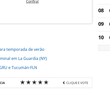
Confira!
ara temporada de verão
rminal em La Guardia (NY)
E-GRU e Tucumán-FLN
CIA
CLIQUE E VOTE
favor utilize o link
a-turismo/aviacao/2017/10/avianca-argentina-