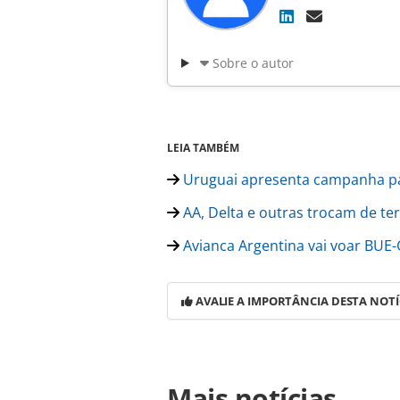
Sobre o autor
LEIA TAMBÉM
Uruguai apresenta campanha p
AA, Delta e outras trocam de te
Avianca Argentina vai voar BU
AVALIE A IMPORTÂNCIA DESTA NOTÍ
Para compartilhar esse conteúdo, por 
Mais notícias
https://www.panrotas.com.br/notici