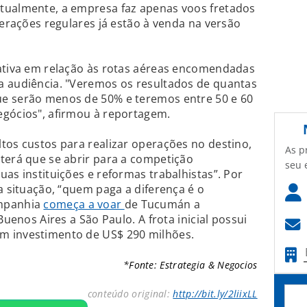
tualmente, a empresa faz apenas voos fretados
perações regulares já estão à venda na versão
tativa em relação às rotas aéreas encomendadas
a audiência. "Veremos os resultados de quantas
e serão menos de 50% e teremos entre 50 e 60
egócios", afirmou à reportagem.
tos custos para realizar operações no destino,
As p
terá que se abrir para a competição
seu 
as instituições e reformas trabalhistas”. Por
a situação, “quem paga a diferença é o
ompanhia
começa a voar
de Tucumán a
Buenos Aires a São Paulo. A frota inicial possui
m investimento de US$ 290 milhões.
*Fonte: Estrategia & Negocios
conteúdo original:
http://bit.ly/2liixLL