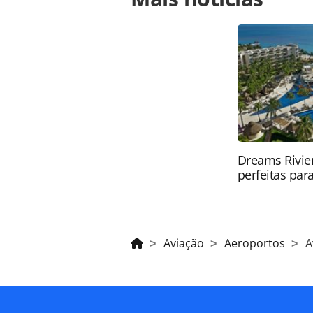
comeca-operacoes-em-novembro_1507
Todo o conteúdo produzido pela PAN
brasileira sobre direito autoral. N
PANROTAS Editora (copyright@panro
Dreams Rivier
perfeitas para
Aviação
Aeroportos
A