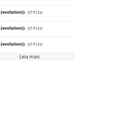
{{evolution}}
{{TITLE}}
{{evolution}}
{{TITLE}}
{{evolution}}
{{TITLE}}
Leia mais