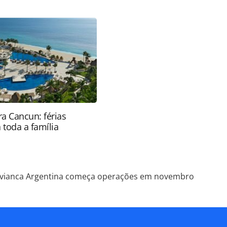
79.html ou as ferramentas oferecidas na página.
ROTAS Editora é protegido pela legislação
ão reproduza o conteúdo sem autorização da
tas.com.br).
a Cancun: férias
 toda a família
vianca Argentina começa operações em novembro