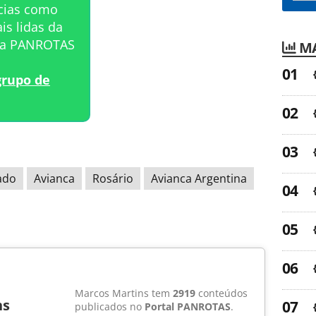
ícias como
is lidas da
sta PANROTAS
MA
grupo de
ado
Avianca
Rosário
Avianca Argentina
Marcos Martins tem
2919
conteúdos
ns
publicados no
Portal PANROTAS
.