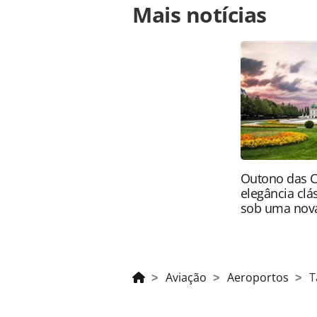
Mais notícias
https://www.panrotas.com.br/notici
presenteia-clientes-com-brigadeiros
página. Todo o conteúdo produzido 
brasileira sobre direito autoral. N
PANROTAS Editora (copyright@panro
Outono das C
elegância clá
sob uma nova
Aviação
Aeroportos
T