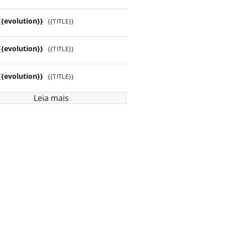
{{evolution}}
{{TITLE}}
{{evolution}}
{{TITLE}}
{{evolution}}
{{TITLE}}
Leia mais