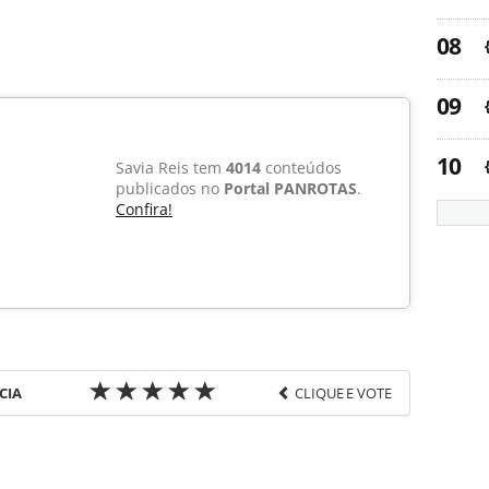
Savia Reis tem
4014
conteúdos
publicados no
Portal PANROTAS
.
Confira!
CIA
CLIQUE E VOTE
favor utilize o link