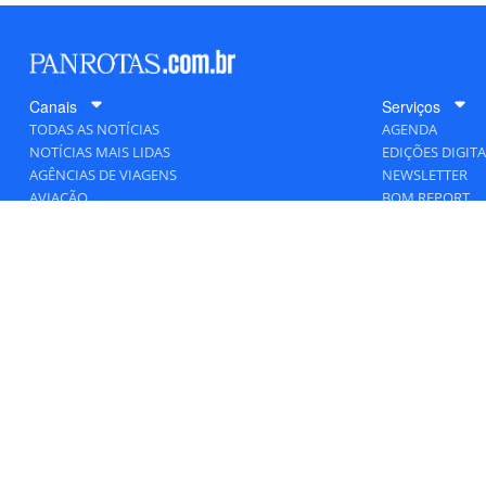
Canais
Serviços
TODAS AS NOTÍCIAS
AGENDA
NOTÍCIAS MAIS LIDAS
EDIÇÕES DIGITA
AGÊNCIAS DE VIAGENS
NEWSLETTER
AVIAÇÃO
BOM REPORT
BLOGOSFERA
DESTINOS
GENTE
HOTELARIA
MERCADO
PANCORP
PANROTAS+
VIAGENS DE LUXO
VÍDEOS
Todos os direitos reservados a PANRO