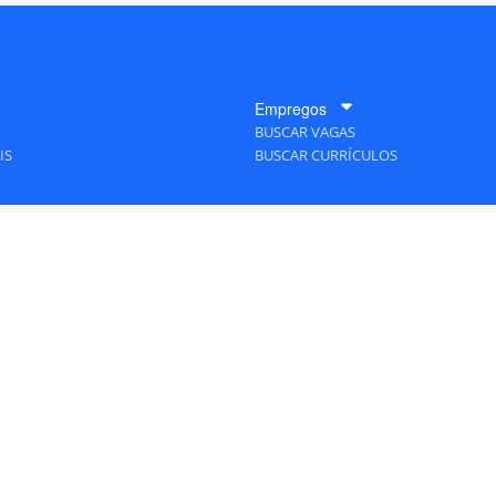
Empregos
BUSCAR VAGAS
IS
BUSCAR CURRÍCULOS
A Empresa
QUEM SOMOS
PUBLICIDADE
POLÍTICAS DE PRIVACIDADE
MAPA DO SITE
TAS Editora - Ver.
Friday, August 7, 2026 2:46:37 PM -03:00:00 - Builder 2026.6.2.1
/ Layou