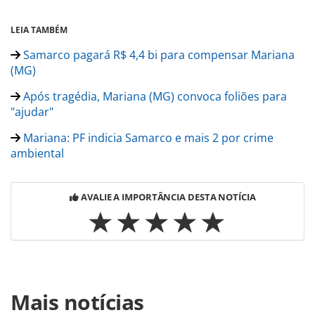
LEIA TAMBÉM
Samarco pagará R$ 4,4 bi para compensar Mariana
(MG)
Após tragédia, Mariana (MG) convoca foliões para
"ajudar"
Mariana: PF indicia Samarco e mais 2 por crime
ambiental
AVALIE A IMPORTÂNCIA DESTA NOTÍCIA
Para compartilhar esse conteúdo, por favor utilize o link
Mais notícias
https://www.panrotas.com.br/noticia-
turismo/brasil/2016/03/liminar-suspende-inquerito-sobre-