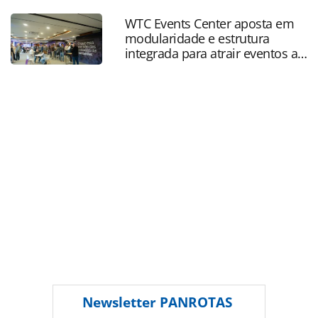
tragedia-em-mariana_124447.html ou as ferramentas
WTC Events Center aposta em
oferecidas na página. Todo o conteúdo produzido pela
modularidade e estrutura
PANROTAS Editora é protegido pela legislação brasileira
integrada para atrair eventos a
sobre direito autoral. Não reproduza o conteúdo sem
SP
autorização da PANROTAS Editora
(copyright@panrotas.com.br).
Newsletter
PANROTAS