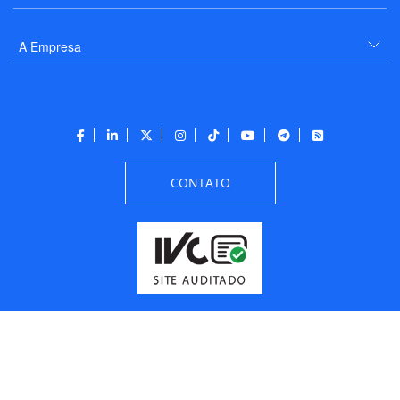
A Empresa
CONTATO
Todos os direitos reservados a PANROTAS Editora - Ver.
Friday, August 7, 2026
4:54:07 PM -03:00:00 - Builder 2026.6.2.1
/ Layout
205df0c0b694a693290208d10d1a485b