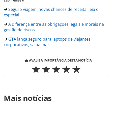
LEIA TAMBÉM
Seguro viagem: novas chances de receita; leia o
especial
A diferença entre as obrigações legais e morais na
gestão de riscos
GTA lança seguro para laptops de viajantes
corporativos; saiba mais
AVALIE A IMPORTÂNCIA DESTA NOTÍCIA
Para compartilhar esse conteúdo, por favor utilize o link
Mais notícias
https://www.panrotas.com.br/noticia-
turismo/cartoesdeassistencia/2017/05/qbe-encerra-
relacoes-comerciais-com-a-touristcard_146352.html ou as