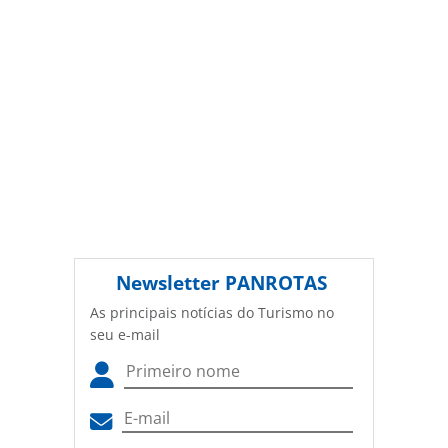
ferramentas oferecidas na página. Todo o conteúdo
produzido pela PANROTAS Editora é protegido pela
legislação brasileira sobre direito autoral. Não reproduza o
conteúdo sem autorização da PANROTAS Editora
(copyright@panrotas.com.br).
Newsletter
PANROTAS
As principais notícias do Turismo no
seu e-mail