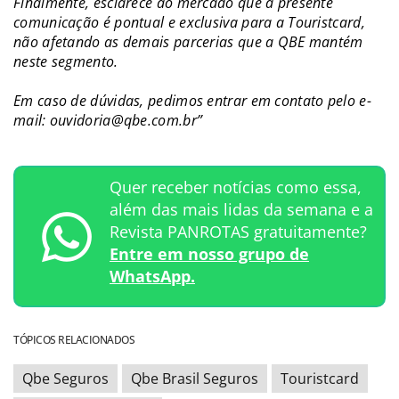
Finalmente, esclarece ao mercado que a presente
comunicação é pontual e exclusiva para a Touristcard,
não afetando as demais parcerias que a QBE mantém
neste segmento.
Em caso de dúvidas, pedimos entrar em contato pelo e-
mail: ouvidoria@qbe.com.br”
Quer receber notícias como essa,
além das mais lidas da semana e a
Revista PANROTAS gratuitamente?
Entre em nosso grupo de
WhatsApp.
TÓPICOS RELACIONADOS
Qbe Seguros
Qbe Brasil Seguros
Touristcard