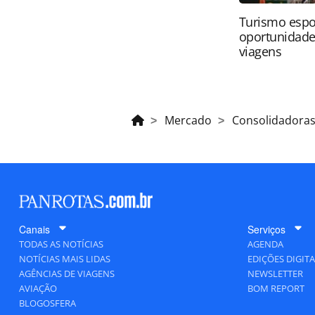
Turismo espo
oportunidade
viagens
Mercado
Consolidadora
Canais
Serviços
TODAS AS NOTÍCIAS
AGENDA
NOTÍCIAS MAIS LIDAS
EDIÇÕES DIGITA
AGÊNCIAS DE VIAGENS
NEWSLETTER
AVIAÇÃO
BOM REPORT
BLOGOSFERA