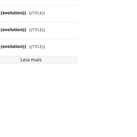
{{evolution}}
{{TITLE}}
{{evolution}}
{{TITLE}}
{{evolution}}
{{TITLE}}
Leia mais