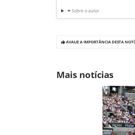
Sobre o autor
AVALIE A IMPORTÂNCIA DESTA NOTÍ
Para compartilhar esse conteúdo, por 
Mais notícias
https://www.panrotas.com.br/notici
contrata-quatro-ex-tam-para-novo-n
na página. Todo o conteúdo produzi
legislação brasileira sobre direito
da PANROTAS Editora (copyright@pa