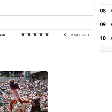
CIA
CLIQUE E VOTE
favor utilize o link
a-turismo/consolidadoras/2015/04/grupo-brt-
ucleo_113612.html ou as ferramentas oferecidas
do pela PANROTAS Editora é protegido pela
 autoral. Não reproduza o conteúdo sem autorização
nrotas.com.br).