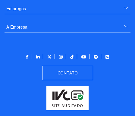
Empregos
A Empresa
CONTATO
Todos os direitos reservados a PANROTAS Editora - Ver.
Thursday, August 6, 2026
6:08:39 PM -03:00:00 - Builder 2026.6.2.1
/ Layout
205df0c0b694a693290208d10d1a485b