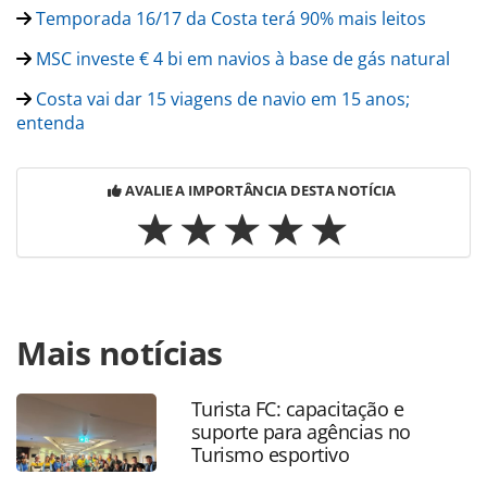
Temporada 16/17 da Costa terá 90% mais leitos
MSC investe € 4 bi em navios à base de gás natural
Costa vai dar 15 viagens de navio em 15 anos;
entenda
AVALIE A IMPORTÂNCIA DESTA NOTÍCIA
Para compartilhar esse conteúdo, por favor utilize o link
Mais notícias
https://www.panrotas.com.br/noticia-
turismo/cruzeiros/2016/05/rene-hermann-assume-
conselho-da-clia-abremar-brasil_125479.html ou as
Turista FC: capacitação e
ferramentas oferecidas na página. Todo o conteúdo
suporte para agências no
produzido pela PANROTAS Editora é protegido pela
Turismo esportivo
legislação brasileira sobre direito autoral. Não reproduza o