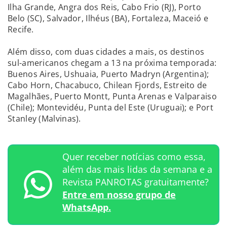
Ilha Grande, Angra dos Reis, Cabo Frio (RJ), Porto
Belo (SC), Salvador, Ilhéus (BA), Fortaleza, Maceió e
Recife.
Além disso, com duas cidades a mais, os destinos
sul-americanos chegam a 13 na próxima temporada:
Buenos Aires, Ushuaia, Puerto Madryn (Argentina);
Cabo Horn, Chacabuco, Chilean Fjords, Estreito de
Magalhães, Puerto Montt, Punta Arenas e Valparaiso
(Chile); Montevidéu, Punta del Este (Uruguai); e Port
Stanley (Malvinas).
Quer receber notícias como essa,
além das mais lidas da semana e a
Revista PANROTAS gratuitamente?
Entre em nosso grupo de
WhatsApp.