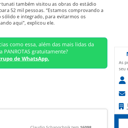
rtunati também visitou as obras do estádio
 para 52 mil pessoas. “Estamos comprovando a
sólido e integrado, para evitarmos os
ndo aqui”, explicou ele.
cias como essa, além das mais lidas da
ta PANROTAS gratuitamente?
grupo de WhatsApp.
As p
seu 
Claudio Schapochnik tem
16098