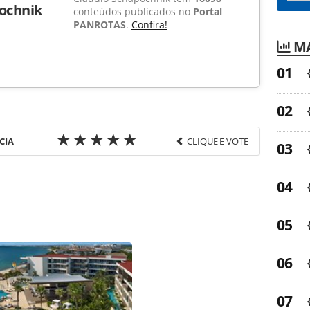
ochnik
conteúdos publicados no
Portal
PANROTAS
.
Confira!
MA
CIA
CLIQUE E VOTE
favor utilize o link
a-turismo/destinos/2009/07/secretario-de-poa-ve-
49565.html ou as ferramentas oferecidas na página.
ROTAS Editora é protegido pela legislação
ão reproduza o conteúdo sem autorização da
tas.com.br).