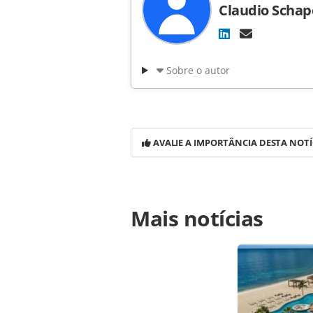
Claudio Schap
Sobre o autor
AVALIE A IMPORTÂNCIA DESTA NOTÍ
Para compartilhar esse conteúdo, por 
Mais notícias
https://www.panrotas.com.br/notici
estrutura-da-copa-na-africa-do-sul_
Todo o conteúdo produzido pela PAN
brasileira sobre direito autoral. N
PANROTAS Editora (copyright@panro