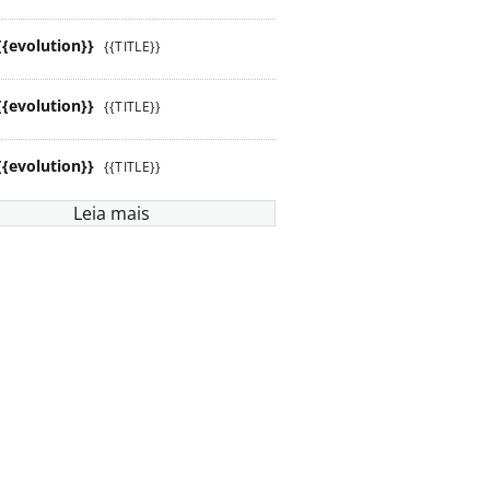
{{evolution}}
{{TITLE}}
{{evolution}}
{{TITLE}}
{{evolution}}
{{TITLE}}
Leia mais