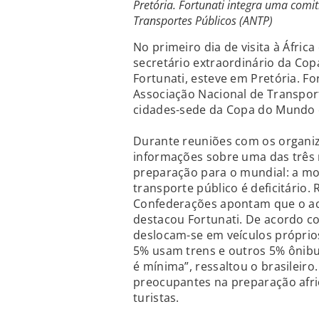
Pretória. Fortunati integra uma comi
Transportes Públicos (ANTP)
No primeiro dia de visita à Áfric
secretário extraordinário da Copa
Fortunati, esteve em Pretória. F
Associação Nacional de Transport
cidades-sede da Copa do Mundo d
Durante reuniões com os organiz
informações sobre uma das três m
preparação para o mundial: a mo
transporte público é deficitário
Confederações apontam que o ace
destacou Fortunati. De acordo c
deslocam-se em veículos próprios
5% usam trens e outros 5% ônibus
é mínima”, ressaltou o brasileir
preocupantes na preparação afr
turistas.